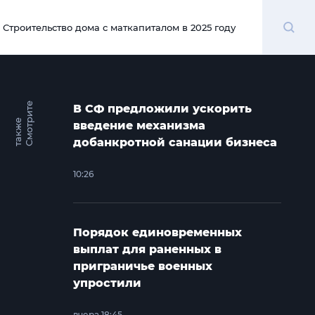
Поиск
Строительство дома с маткапиталом в 2025 году
00:00
С
м
о
т
и
т
е
т
а
к
ж
В СФ предложили ускорить
р
е
введение механизма
добанкротной санации бизнеса
10:26
Порядок единовременных
выплат для раненных в
приграничье военных
упростили
вчера 18:45