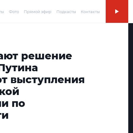
ты
Фото
Прямой эфир
Подкасты
Контакты
ают решение
Путина
от выступления
кой
и по
ти