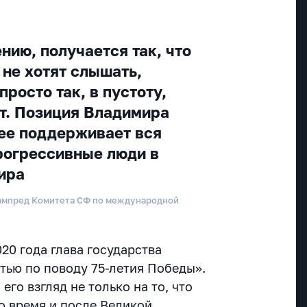
нию, получается так, что
 не хотят слышать,
просто так, в пустоту,
т. Позиция Владимира
 ее поддерживает вся
прогрессивные люди в
ира
ампред Комитета СФ по международной
020 года глава государства
тью по поводу 75-летия Победы».
 его взгляд не только на то, что
о время и после Великой