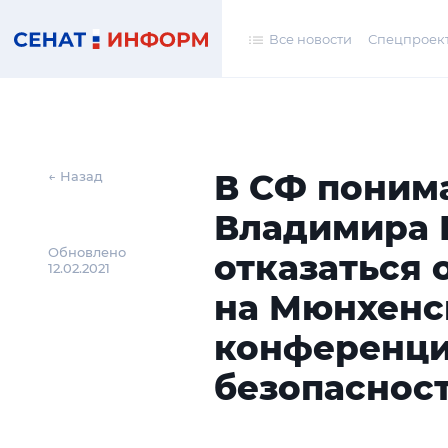
Все новости
Спецпроек
В CФ поним
← Назад
Владимира 
Обновлено
отказаться 
12.02.2021
на Мюнхенс
конференци
безопаснос