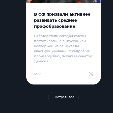
В СФ призвали активнее
развивать среднее
профобразование
Работодатели сегодня готовы
платить больше выпускникам
колледжей из-за нехватки
квалифицированных кадров на
производствах, полагает сенатор
Деньгин
12:10
Смотреть все