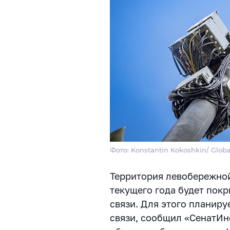
Фото: Konstantin Kokoshkin/ Globa
Территория левобережной
текущего года будет пок
связи. Для этого планиру
связи, сообщил «СенатИн