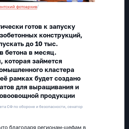
нтский фотоархив
/
ически готов к запуску
зобетонных конструкций,
ускать до 10 тыс.
в бетона в месяц.
, которая займется
ромышленного кластера
 её рамках будет создано
атов для выращивания и
довоовощной продукции
ета СФ по обороне и безопасности, сенатор
что благодаря регионам-шефам в