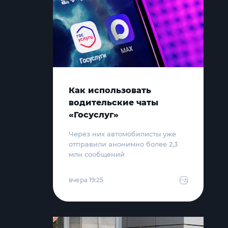
Как использовать
водительские чаты
«Госуслуг»
Через них автомобилисты уже
отправили анонимно более 2,3
млн сообщений
вчера 19:25