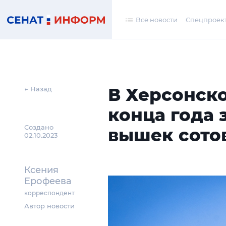
Все новости
Спецпроек
В Херсонско
← Назад
конца года 
Создано
вышек сото
02.10.2023
Ксения
Ерофеева
корреспондент
Автор новости