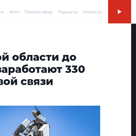
ты
Фото
Прямой эфир
Подкасты
Контакты
й области до
заработают 330
вой связи