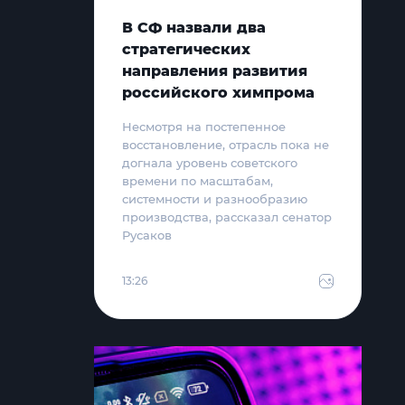
В СФ назвали два
стратегических
направления развития
российского химпрома
Несмотря на постепенное
восстановление, отрасль пока не
догнала уровень советского
времени по масштабам,
системности и разнообразию
производства, рассказал сенатор
Русаков
13:26