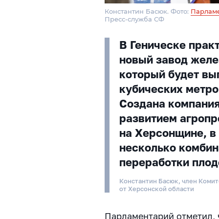
Константин Басюк. Фото:
Парламе
Пресс-служба СФ
В Геническе практ
новый завод желе
который будет вып
кубических метро
Создана компания
развитием агроп
на Херсонщине, в
несколько комбин
переработки пло
Константин Басюк, член Комит
от Херсонской области
Парламентарий отметил, 