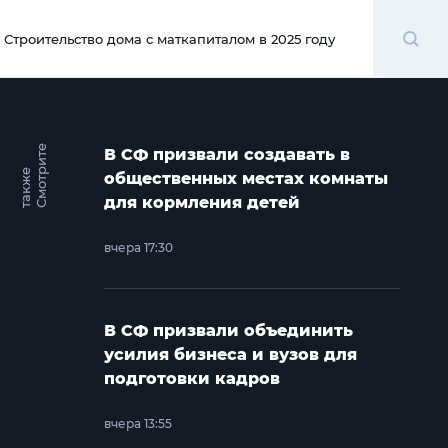
Поиск
Строительство дома с маткапиталом в 2025 году
00:00
С
м
о
т
и
т
е
т
а
к
ж
В СФ призвали создавать в
р
е
общественных местах комнаты
для кормления детей
вчера 17:30
В СФ призвали объединить
усилия бизнеса и вузов для
подготовки кадров
вчера 13:55