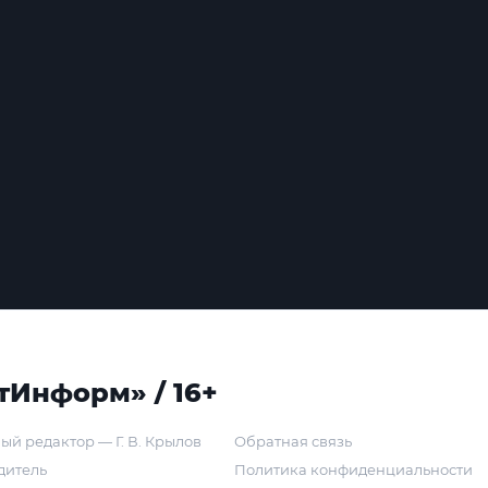
тИнформ» / 16+
ый редактор — Г. В. Крылов
Обратная связь
дитель
Политика конфиденциальности