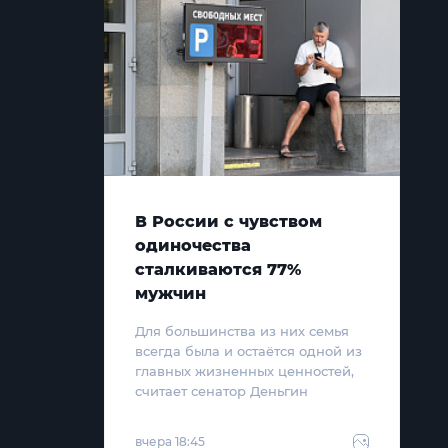
В России с чувством
одиночества
сталкиваются 77%
мужчин
Для большинства из них семья
всегда была и остаётся одной из
главных жизненных ценностей,
считает сенатор Деньгин
вчера 18:45