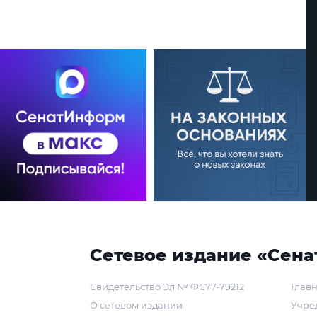
Сетевое издание «Сена
Свидетельство Эл № ФС77-79212
Главн
О сетевом издании
Учре