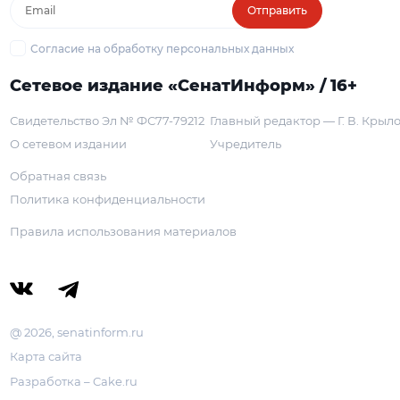
Отправить
Согласие на обработку персональных данных
Сетевое издание «СенатИнформ» / 16+
Свидетельство Эл № ФС77-79212
Главный редактор — Г. В. Крыл
О сетевом издании
Учредитель
Обратная связь
Политика конфиденциальности
Правила использования материалов
@ 2026, senatinform.ru
Карта сайта
Разработка – Cake.ru