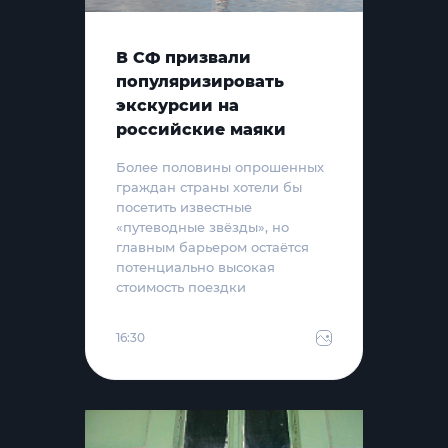
В СФ призвали
популяризировать
экскурсии на
российские маяки
Более половины опрошенных
граждан страны хотели бы
посетить известные
«путеводные звёзды», но
главным барьером остаётся
потенциально высокая
стоимость поездки
16:30