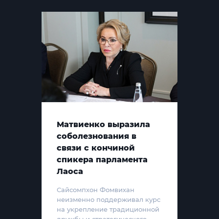
Матвиенко выразила
соболезнования в
связи с кончиной
спикера парламента
Лаоса
Сайсомпхон Фомвихан
неизменно поддерживал курс
на укрепление традиционной
дружбы и стратегического