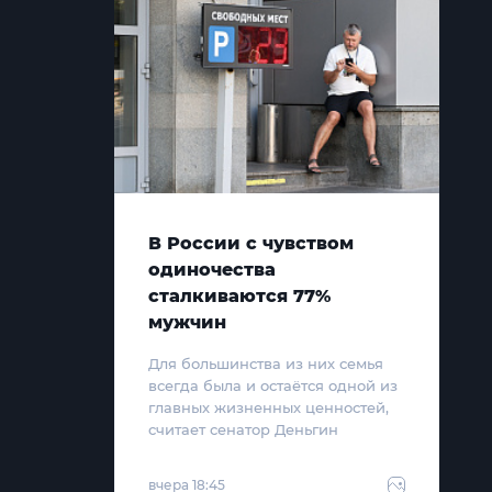
В России с чувством
одиночества
сталкиваются 77%
мужчин
Для большинства из них семья
всегда была и остаётся одной из
главных жизненных ценностей,
считает сенатор Деньгин
вчера 18:45