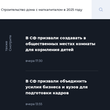
Поиск
Строительство дома с маткапиталом в 2025 году
00:00
С
м
о
т
и
т
е
т
а
к
ж
В СФ призвали создавать в
р
е
общественных местах комнаты
для кормления детей
вчера 17:30
В СФ призвали объединить
усилия бизнеса и вузов для
подготовки кадров
вчера 13:55