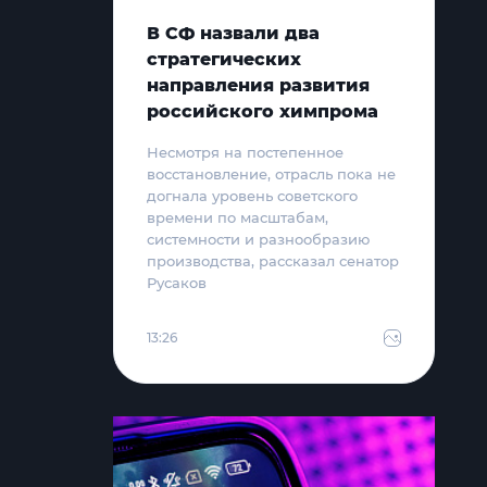
В СФ назвали два
стратегических
направления развития
российского химпрома
Несмотря на постепенное
восстановление, отрасль пока не
догнала уровень советского
времени по масштабам,
системности и разнообразию
производства, рассказал сенатор
Русаков
13:26