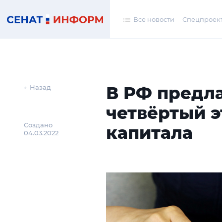
Все новости
Спецпроек
В РФ предл
← Назад
четвёртый э
Создано
капитала
04.03.2022