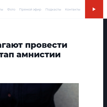
ты
Фото
Прямой эфир
Подкасты
Контакты
агают провести
тап амнистии