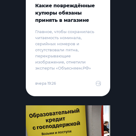
Какие повреждённые
купюры обязаны
принять в магазине
Главное, чтобы сохранилась
читаемость номинала,
серийных номеров и
отсутствовали пятна,
перекрывающие
изображение, отметили
эксперты «Объясняем.РФ»
вчера 19:26