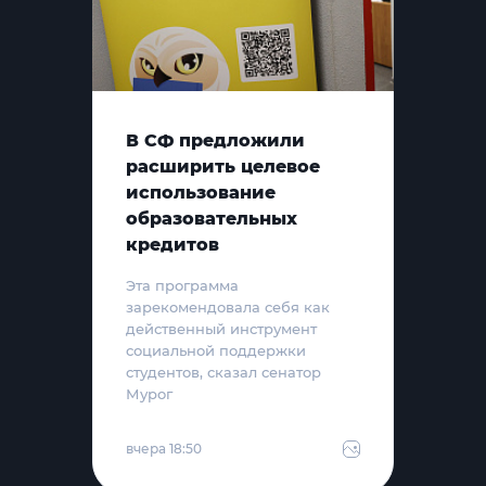
В СФ предложили
расширить целевое
использование
образовательных
кредитов
Эта программа
зарекомендовала себя как
действенный инструмент
социальной поддержки
студентов, сказал сенатор
Мурог
вчера 18:50