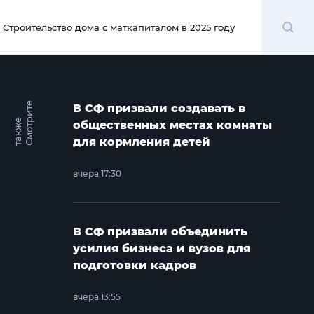
Поиск
Строительство дома с маткапиталом в 2025 году
00:00
С
м
о
т
и
т
е
т
а
к
ж
В СФ призвали создавать в
р
е
общественных местах комнаты
для кормления детей
вчера 17:30
В СФ призвали объединить
усилия бизнеса и вузов для
подготовки кадров
вчера 13:55