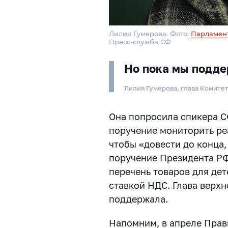
Лилия Гумерова. Фото:
Парламен
Пресс-служба СФ
Но пока мы подде
Лилия Гумерова, глава Комите
Она попросила спикера С
поручение мониторить ре
чтобы «довести до конца,
поручение Президента Р
перечень товаров для де
ставкой НДС. Глава верх
поддержала.
Напомним, в апреле Прав