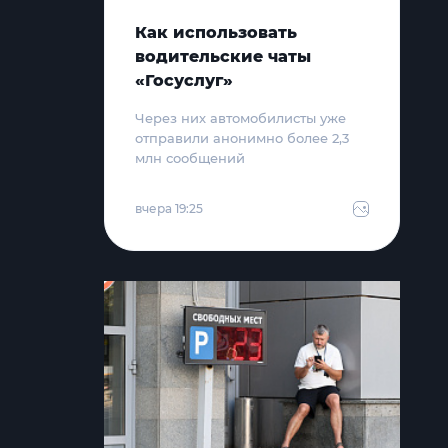
Как использовать
водительские чаты
«Госуслуг»
Через них автомобилисты уже
отправили анонимно более 2,3
млн сообщений
вчера 19:25