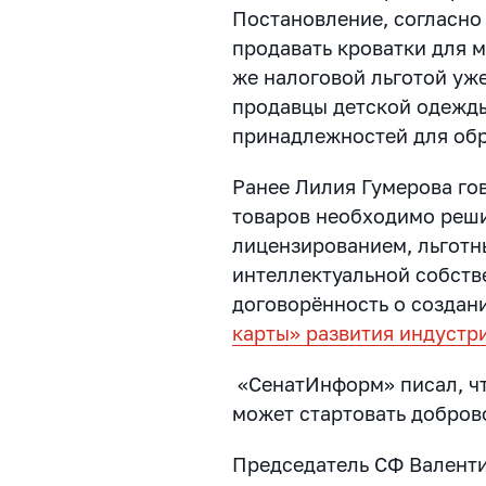
Постановление, согласно
продавать кроватки для 
же налоговой льготой уж
продавцы детской одежды,
принадлежностей для обр
Ранее Лилия Гумерова гов
товаров необходимо реши
лицензированием, льгот
интеллектуальной собстве
договорённость о создан
карты» развития индустр
«СенатИнформ» писал, что
может стартовать добро
Председатель СФ Валенти