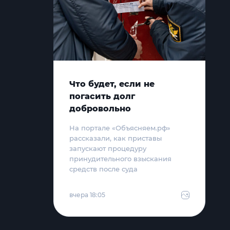
Что будет, если не
погасить долг
добровольно
На портале «Объясняем.рф»
рассказали, как приставы
запускают процедуру
принудительного взыскания
средств после суда
вчера 18:05