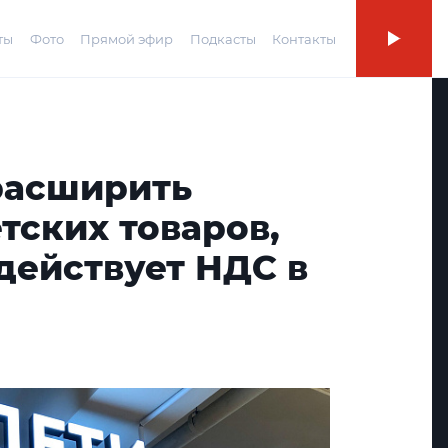
ты
Фото
Прямой эфир
Подкасты
Контакты
 расширить
тских товаров,
действует НДС в