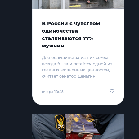
В России с чувством
одиночества
сталкиваются 77%
мужчин
Для большинства из них семья
всегда была и остаётся одной из
главных жизненных ценностей,
считает сенатор Деньгин
вчера 18:45