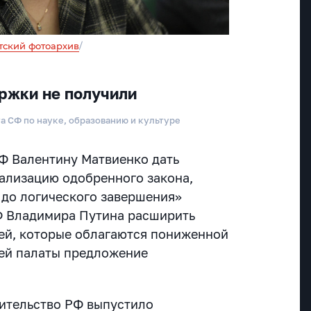
тский фотоархив
/
ржки не получили
та СФ по науке, образованию и культуре
Ф Валентину Матвиенко дать
ализацию одобренного закона,
 до логического завершения»
Ф Владимира Путина расширить
тей, которые облагаются пониженной
ней палаты предложение
ительство РФ выпустило