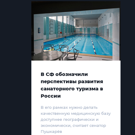
В СФ обозначили
перспективы развития
санаторного туризма в
России
В его рамках нужно делать
качественную медицинскую базу
доступнее географически и
экономически, считает сенатор
Пушкарёв