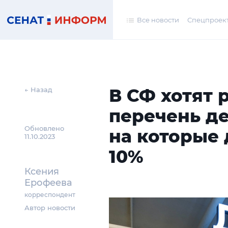
Все новости
Спецпроек
В СФ хотят
← Назад
перечень де
Обновлено
на которые 
11.10.2023
10%
Ксения
Ерофеева
корреспондент
Автор новости