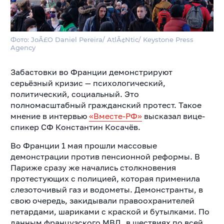
Фото: JoÃ£O Daniel Pereira/ AtlÃ¢Ntic/ Keystone Press
Agency
Забастовки во Франции демонстрируют
серьёзный кризис — психологический,
политический, социальный. Это
полномасштабный гражданский протест. Такое
мнение в интервью
«Вместе-РФ»
высказал вице-
спикер СФ Константин Косачёв.
Во Франции 1 мая прошли массовые
демонстрации против пенсионной реформы. В
Париже сразу же начались столкновения
протестующих с полицией, которая применила
слезоточивый газ и водометы. Демонстранты, в
свою очередь, закидывали правоохранителей
петардами, шариками с краской и бутылками. По
данным французского МВД
, в шествиях по всей