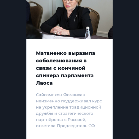
Матвиенко выразила
соболезнования в
связи с кончиной
спикера парламента
Лаоса
Сайсомпхон Фомвихан
неизменно поддерживал курс
на укрепление традиционной
дружбы и стратегического
партнёрства с Россией,
отметила Председатель СФ