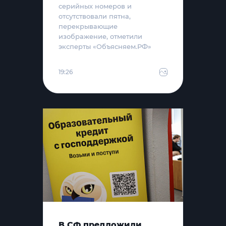
серийных номеров и
отсутствовали пятна,
перекрывающие
изображение, отметили
эксперты «Объясняем.РФ»
19:26
В СФ предложили