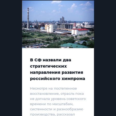
В СФ назвали два
стратегических
направления развития
российского химпрома
Несмотря на постепенное
восстановление, отрасль пока
не догнала уровень советского
времени по масштабам,
системности и разнообразию
производства, рассказал