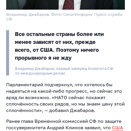
Владимир Джабаров. Фото: СенатИнформ/ Пресс-служба
СФ
Все остальные страны более или
менее зависят от них, прежде
всего, от США. Поэтому ничего
прорывного я не жду
Владимир Джабаров, первый зампред Комитета СФ
по международным делам
Парламентарий подчеркнул, что хотелось бы
надеяться на какой-либо прогресс, но сейчас это
вряд ли возможно.
«НАТО сейчас покажет
сплочённость своих рядов, но мы знаем цену этой
сплочённости», — добавил Джабаров.
Ранее глава Временной комиссией CФ по защите
госсуверенитета Андрей Климов заявил, что
США