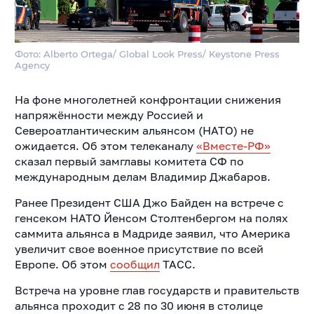
Фото: Alberto Ortega/ Global Look Press/ Keystone Press
Agency
На фоне многолетней конфронтации снижения
напряжённости между
Россией и
Североатлантическим альянсом (НАТО) не
ожидается. Об этом телеканалу
«Вместе-РФ»
сказал первый замглавы комитета СФ по
международным делам Владимир Джабаров.
Ранее Президент США Джо Байден на встрече с
генсеком НАТО Йенсом Столтенбергом на полях
саммита альянса в Мадриде заявил, что Америка
увеличит свое военное присутствие по всей
Европе. Об этом
сообщил
ТАСС.
Встреча на уровне глав государств и правительств
альянса проходит с 28 по 30 июня в столице