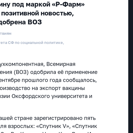
ину под маркой «Р-Фарм»
 позитивной новостью,
одобрена ВОЗ
ствиям
ета СФ по социальной политике,
вухкомпонентная, Всемирная
ения (ВОЗ) одобрила её применение
 сентябре прошлого года сообщалось,
роизводство на экспорт вакцины
нзии Оксфордского университета и
нашей стране зарегистрировано пять
ля взрослых: «Спутник V», «Спутник