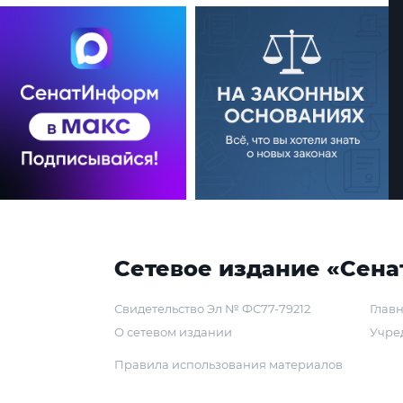
Сетевое издание «Сена
Свидетельство Эл № ФС77-79212
Главн
О сетевом издании
Учре
Правила использования материалов