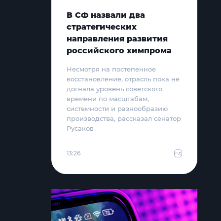
В СФ назвали два
стратегических
направления развития
российского химпрома
Несмотря на постепенное
восстановление, отрасль пока не
догнала уровень советского
времени по масштабам,
системности и разнообразию
производства, рассказал сенатор
Русаков
13:26