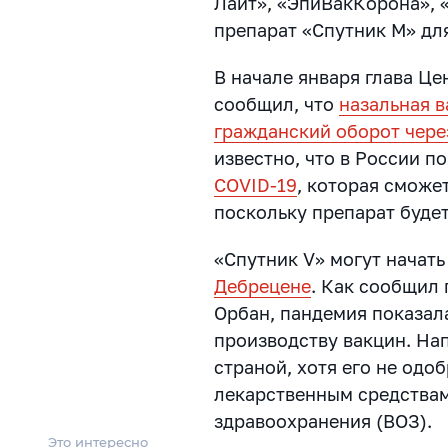
Лайт», «ЭпиВакКорона», 
препарат «Спутник М» дл
В начале января глава Це
сообщил, что
назальная в
гражданский оборот чере
известно, что в России п
COVID-19
, которая сможе
поскольку препарат будет
«Спутник V» могут начат
Дебрецене
. Как сообщил
Орбан, пандемия показала
производству вакцин. На
страной, хотя его не одо
лекарственным средствам
здравоохранения (ВОЗ).
Это интересно