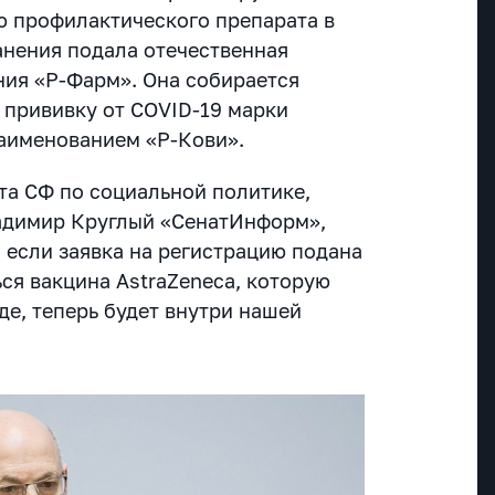
ию профилактического препарата в
нения подала отечественная
ия «Р-Фарм». Она собирается
 прививку от COVID-19
марки
наименованием «Р-Кови».
та СФ по социальной политике,
адимир Круглый «СенатИнформ»,
 если заявка на регистрацию подана
ься вакцина AstraZeneca, которую
де, теперь будет внутри нашей