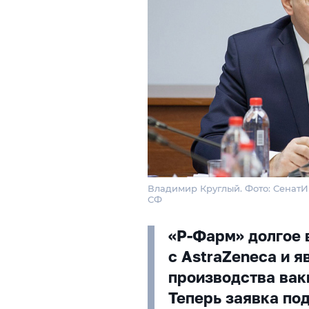
Владимир Круглый. Фото: Сенат
СФ
«Р-Фарм» долгое 
с AstraZeneca и 
производства вак
Теперь заявка под