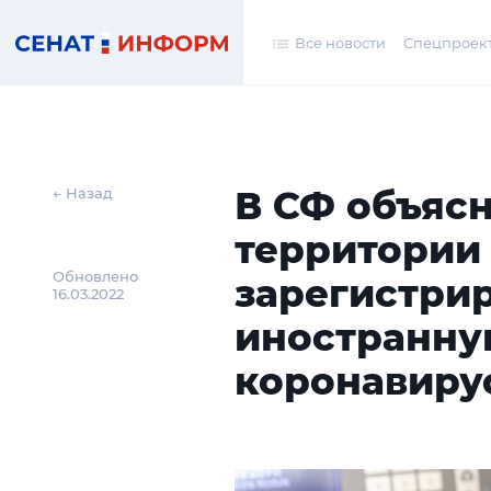
Все новости
Спецпроек
В СФ объясн
← Назад
территории
Обновлено
зарегистри
16.03.2022
иностранну
коронавиру