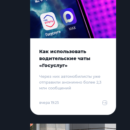
Как использовать
водительские чаты
«Госуслуг»
Через них автомобилисты уже
отправили анонимно более 2,3
млн сообщений
вчера 19:25