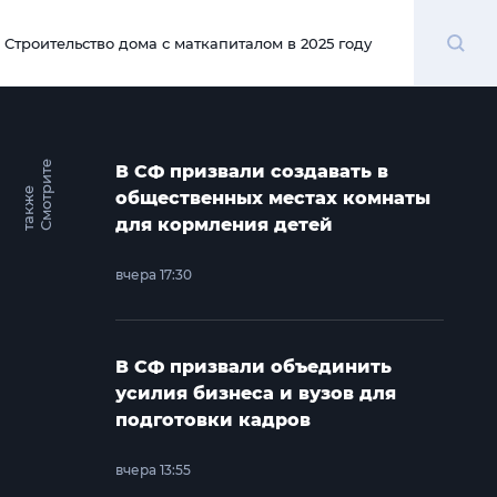
Поиск
Строительство дома с маткапиталом в 2025 году
00:00
С
м
о
т
и
т
е
т
а
к
ж
В СФ призвали создавать в
р
е
общественных местах комнаты
для кормления детей
вчера 17:30
В СФ призвали объединить
усилия бизнеса и вузов для
подготовки кадров
вчера 13:55