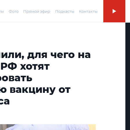
ты
Фото
Прямой эфир
Подкасты
Контакты
или, для чего на
 РФ хотят
ровать
ю вакцину от
са