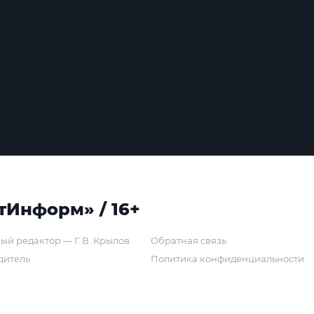
тИнформ» / 16+
ый редактор — Г. В. Крылов
Обратная связь
дитель
Политика конфиденциальности