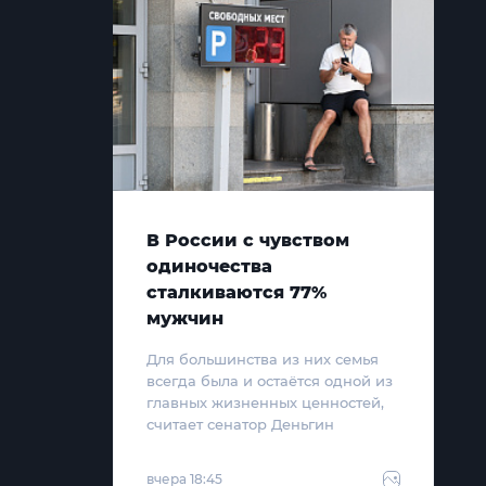
В России с чувством
одиночества
сталкиваются 77%
мужчин
Для большинства из них семья
всегда была и остаётся одной из
главных жизненных ценностей,
считает сенатор Деньгин
вчера 18:45