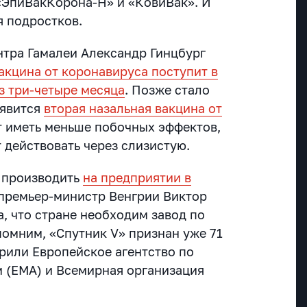
«ЭпиВакКорона-Н» и «КовиВак». И
я подростков.
нтра Гамалеи Александр Гинцбург
акцина от коронавируса поступит в
з три-четыре месяца
.
Позже стало
оявится
вторая назальная вакцина от
т иметь меньше побочных эффектов,
 действовать через слизистую.
ь производить
на предприятии в
 премьер-министр Венгрии Виктор
, что стране необходим завод по
помним, «Спутник V» признан уже 71
брили Европейское агентство по
 (EMA) и Всемирная организация