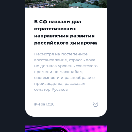
В СФ назвали два
стратегических
направления развития
российского химпрома
Несмотря на постепенное
восстановление, отрасль пока
не догнала уровень советского
времени по масштабам,
системности и разнообразию
производства, рассказал
сенатор Русаков
вчера 13:26