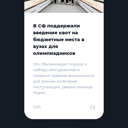
В СФ поддержали
введение квот на
бюджетные места в
вузах для
олимпиадников
Это сбалансирует подход к
набору абитуриентов и
сохранит равные возможности
для разных категорий
поступающих, уверен сенатор
Мурог
11:50