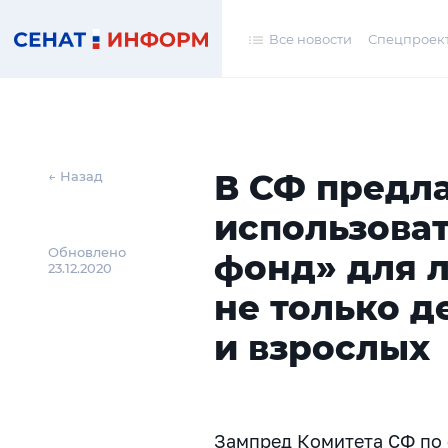
Все новости
Спецпроек
В СФ предл
← Назад
использова
Обновлено
фонд» для 
23.12.2020
не только д
и взрослых
Зампред Комитета СФ по 