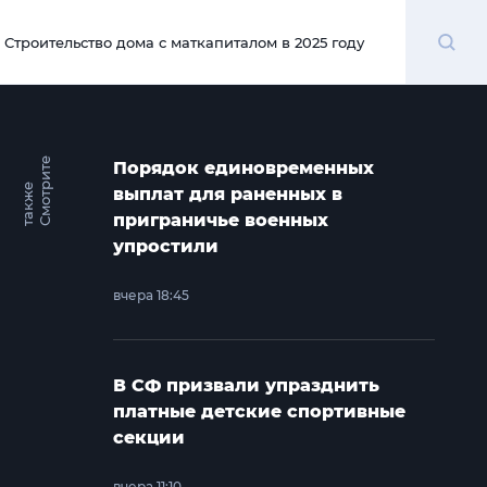
Поиск
Строительство дома с маткапиталом в 2025 году
00:00
С
м
о
т
и
т
е
т
а
к
ж
Порядок единовременных
р
е
выплат для раненных в
приграничье военных
упростили
вчера 18:45
В СФ призвали упразднить
платные детские спортивные
секции
вчера 11:10