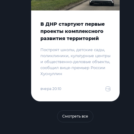
В ДНР стартуют первые
проекты комплексного
развития территорий
Построят школы, детские сады,
поликлиники, культурные центры
и общественно-деловые объекты,
сообщил вице-премьер России
Хуснуллин
вчера 20:10
Смотреть все