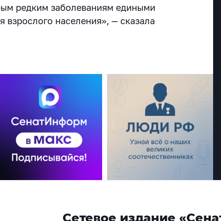
рым редким заболеваниям едиными
ля взрослого населения», — сказала
Сетевое издание «Сена