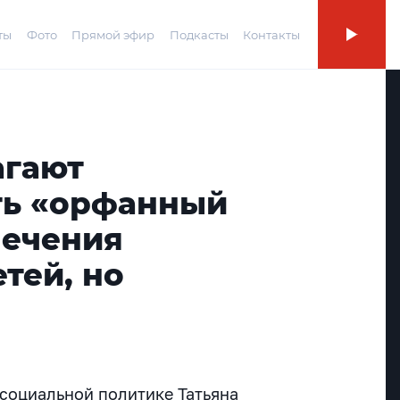
ты
Фото
Прямой эфир
Подкасты
Контакты
агают
ть «орфанный
лечения
етей, но
социальной политике Татьяна