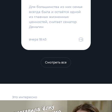
Для большинства из них семья
всегда была и остаётся одной
из главных жизненных
ценностей, считает сенатор
Деньгин
вчера 18:45
Смотреть все
Это интересно