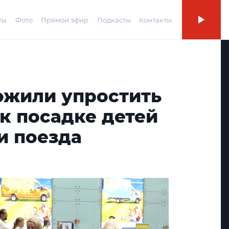
ты
Фото
Прямой эфир
Подкасты
Контакты
ожили упростить
к посадке детей
и поезда