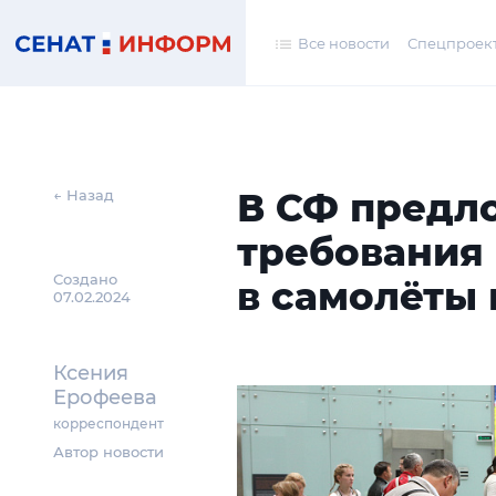
Все новости
Спецпроек
В СФ предл
← Назад
требования 
Создано
в самолёты 
07.02.2024
Ксения
Ерофеева
корреспондент
Автор новости