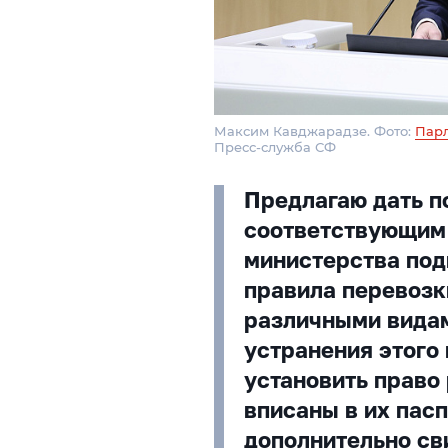
Максим Кавджарадзе. Фото:
Парл
Пресс-служба СФ
Предлагаю дать п
соответствующим
министерства под
правила перевоз
различными видам
устранения этого
установить право 
вписаны в их пасп
дополнительно св