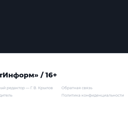
тИнформ» / 16+
ый редактор — Г. В. Крылов
Обратная связь
дитель
Политика конфиденциальности