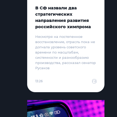
В СФ назвали два
стратегических
направления развития
российского химпрома
Несмотря на постепенное
восстановление, отрасль пока не
догнала уровень советского
времени по масштабам,
системности и разнообразию
производства, рассказал сенатор
Русаков
13:26