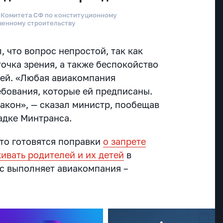
 Комитета СФ по конституционному
венному строительству
, что вопрос непростой, так как
очка зрения, а также беспокойство
тей. «Любая авиакомпания
ебования, которые ей предписаны.
акон», — сказал министр, пообещав
адке Минтранса.
что готовятся поправки
о запрете
ивать родителей и их детей
в
йс выполняет авиакомпания –