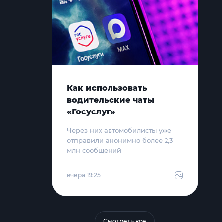
Как использовать
водительские чаты
«Госуслуг»
Через них автомобилисты уже
отправили анонимно более 2,3
млн сообщений
вчера 19:25
Смотреть все