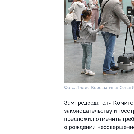
Фото: Лидия Верещагина/ Сена
Зампредседателя Комите
законодательству и госс
предложил отменить треб
о рождении несовершенно