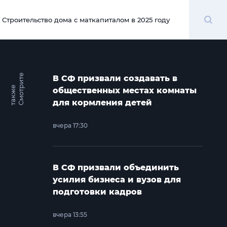
Поиск
Строительство дома с маткапиталом в 2025 году
00:00
С
м
о
т
и
т
е
т
а
к
ж
В СФ призвали создавать в
р
е
общественных местах комнаты
для кормления детей
вчера 17:30
В СФ призвали объединить
усилия бизнеса и вузов для
подготовки кадров
вчера 13:55