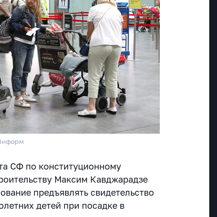
тИнформ
та СФ по конституционному
троительству Максим Кавджарадзе
ование предъявлять свидетельство
летних детей при посадке в