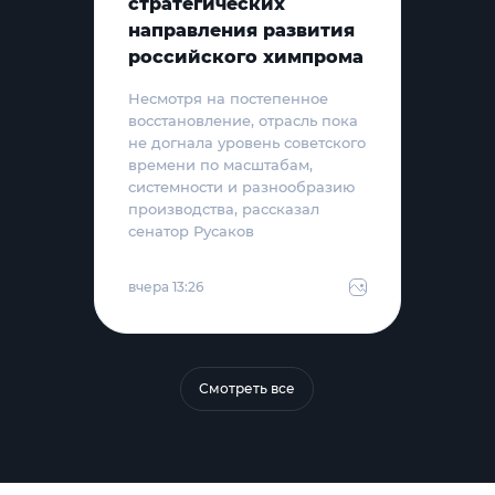
стратегических
направления развития
российского химпрома
Несмотря на постепенное
восстановление, отрасль пока
не догнала уровень советского
времени по масштабам,
системности и разнообразию
производства, рассказал
сенатор Русаков
вчера 13:26
Смотреть все