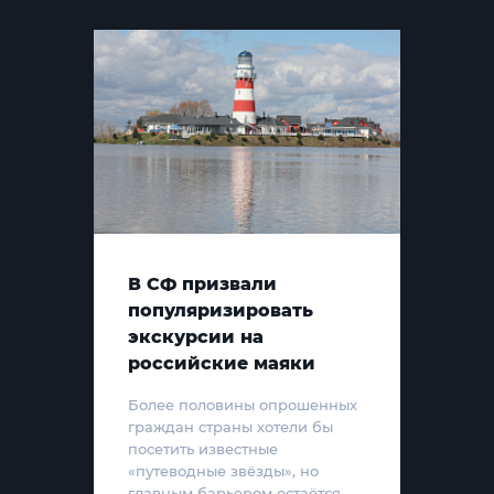
В СФ призвали
популяризировать
экскурсии на
российские маяки
Более половины опрошенных
граждан страны хотели бы
посетить известные
«путеводные звёзды», но
главным барьером остаётся