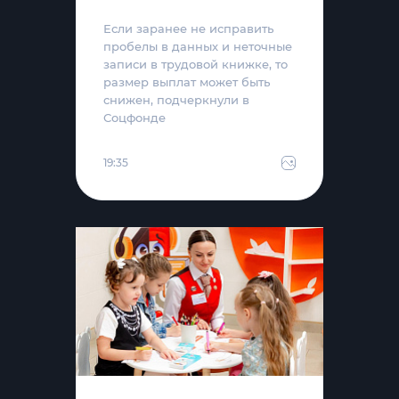
Если заранее не исправить
пробелы в данных и неточные
записи в трудовой книжке, то
размер выплат может быть
снижен, подчеркнули в
Соцфонде
19:35