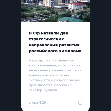
В СФ назвали два
стратегических
направления развития
российского химпрома
Несмотря на постепенное
восстановление, отрасль пока
не догнала уровень советского
времени по масштабам,
системности и разнообразию
производства, рассказал
сенатор Русаков
вчера 13:26