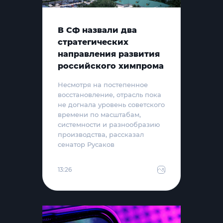
В СФ назвали два
стратегических
направления развития
российского химпрома
Несмотря на постепенное
восстановление, отрасль пока
не догнала уровень советского
времени по масштабам,
системности и разнообразию
производства, рассказал
сенатор Русаков
13:26