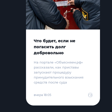
Что будет, если не
погасить долг
добровольно
На портале «Объясняем.рф»
рассказали, как приставы
запускают процедуру
принудительного взыскания
средств после суда
вчера 18:05