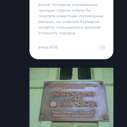
Более половины опрошенных
граждан страны хотели бы
посетить известные «путеводные
звёзды», но главным барьером
остаётся потенциально высокая
стоимость поездки
вчера 16:30