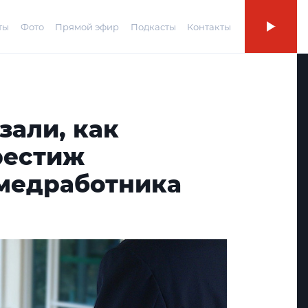
ты
Фото
Прямой эфир
Подкасты
Контакты
зали, как
рестиж
медработника