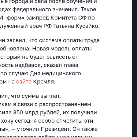
ые города и села после обучения и
одах федерального значения. Такое
тИнформ» зампред Комитета СФ по
служенный врач РФ Татьяна Кусайко.
н заявил, что система оплаты труда
 обновлена. Новая модель оплаты
оторый не будет зависеть от
ность надбавок, сказал глава
 по случаю Дня медицинского
ном на
сайте
Кремля.
ил, что сумма выплат,
кам в связи с распространением
сила 350 млрд рублей, их получили
 хочу сегодня особо отметить: эти
ы», — уточнил Президент. Он также
 продолжаются работы над новыми