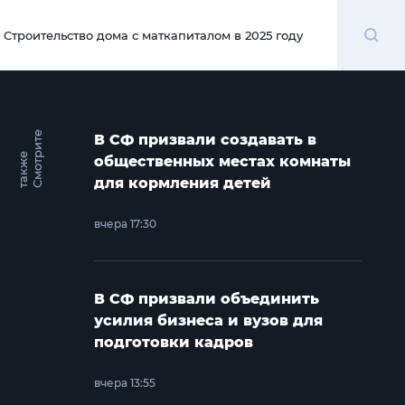
Поиск
Строительство дома с маткапиталом в 2025 году
00:00
С
м
о
т
и
т
е
т
а
к
ж
В СФ призвали создавать в
р
е
общественных местах комнаты
для кормления детей
вчера 17:30
В СФ призвали объединить
усилия бизнеса и вузов для
подготовки кадров
вчера 13:55