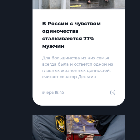
В России с чувством
одиночества
сталкиваются 77%
мужчин
Для большинства из них семья
всегда была и остаётся одной из
главных жизненных ценностей,
считает сенатор Деньгин
вчера 18:45