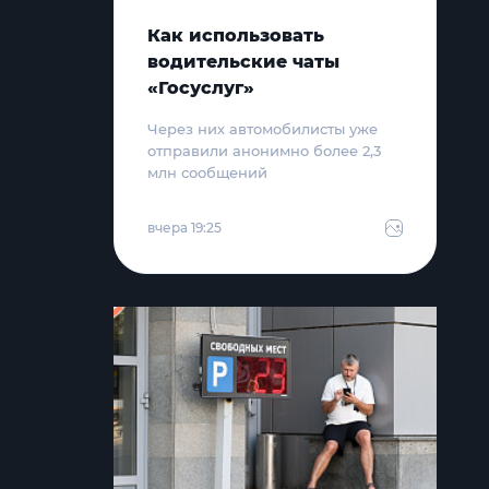
Как использовать
водительские чаты
«Госуслуг»
Через них автомобилисты уже
отправили анонимно более 2,3
млн сообщений
вчера 19:25