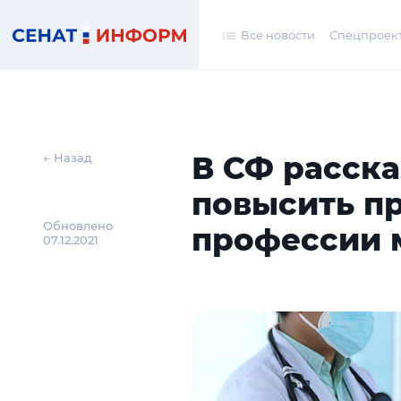
Все новости
Спецпроек
В СФ расска
← Назад
повысить п
Обновлено
профессии 
07.12.2021