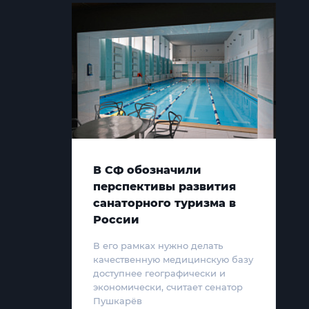
В СФ обозначили
перспективы развития
санаторного туризма в
России
В его рамках нужно делать
качественную медицинскую базу
доступнее географически и
экономически, считает сенатор
Пушкарёв