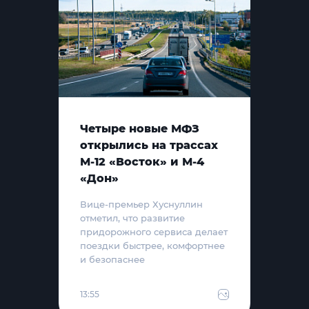
Четыре новые МФЗ
открылись на трассах
М-12 «Восток» и М-4
«Дон»
Вице-премьер Хуснуллин
отметил, что развитие
придорожного сервиса делает
поездки быстрее, комфортнее
и безопаснее
13:55