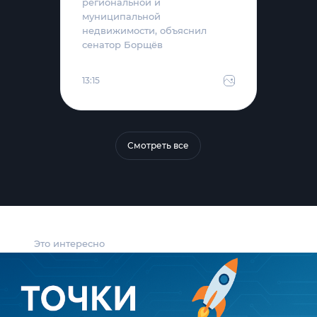
региональной и
муниципальной
недвижимости, объяснил
сенатор Борщёв
13:15
Смотреть все
Это интересно