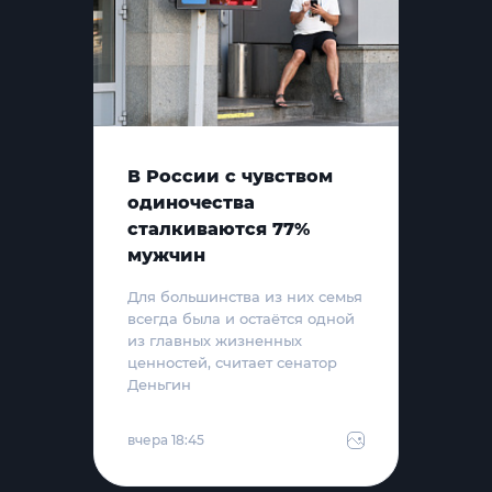
В России с чувством
одиночества
сталкиваются 77%
мужчин
Для большинства из них семья
всегда была и остаётся одной
из главных жизненных
ценностей, считает сенатор
Деньгин
вчера 18:45