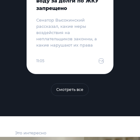
воду за долги по ЖКУ
запрещено
Сенатор Высокинский
рассказал, какие меры
воздействия на
неплательщиков законны, а
какие нарушают их права
11:05
Смотреть все
Это интересно