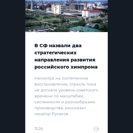
В СФ назвали два
стратегических
направления развития
российского химпрома
Несмотря на постепенное
восстановление, отрасль пока
не догнала уровень советского
времени по масштабам,
системности и разнообразию
производства, рассказал
сенатор Русаков
13:26