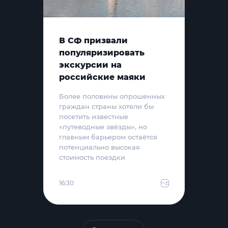
В СФ призвали
популяризировать
экскурсии на
российские маяки
Более половины опрошенных
граждан страны хотели бы
посетить известные
«путеводные звёзды», но
главным барьером остаётся
потенциально высокая
стоимость поездки
16:30