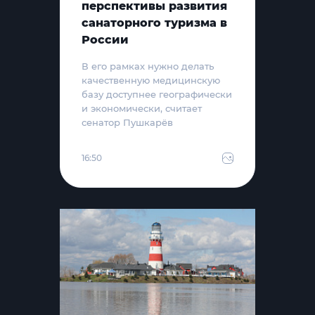
перспективы развития
санаторного туризма в
России
В его рамках нужно делать
качественную медицинскую
базу доступнее географически
и экономически, считает
сенатор Пушкарёв
16:50