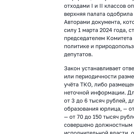
отходами I и II классов 
верхняя палата одобрила
Авторами документа, кот
силу 1 марта 2024 года, с
председателем Комитета
политике и природополь
депутатов.
Закон устанавливает отв
или периодичности разм
учёта ТКО, либо размеще
неточной информации. Д
от 3 до 6 тысяч рублей, 
образования юрлица, — от
— от 70 до 150 тысяч руб
совершено должностным 
исполнительной власти, 