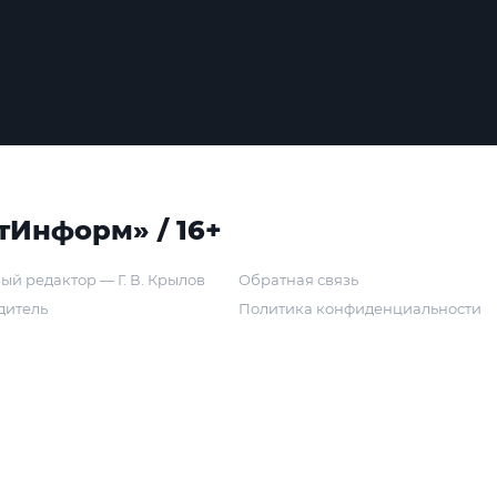
тИнформ» / 16+
ый редактор — Г. В. Крылов
Обратная связь
дитель
Политика конфиденциальности