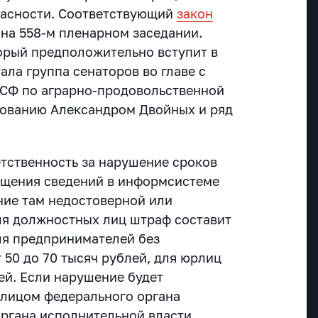
опасности. Соответствующий
закон
 на 558-м пленарном заседании.
орый предположительно вступит в
тала группа сенаторов во главе с
 СФ по аграрно-продовольственной
зованию Александром Двойных и ряд
етственность за нарушение сроков
ещения сведений в информсистеме
ние там недостоверной или
ля должностных лиц штраф составит
для предпринимателей без
 50 до 70 тысяч рублей, для юрлиц
лей. Если нарушение будет
лицом федерального органа
органа исполнительной власти