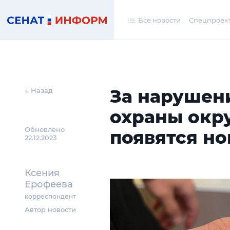
Все новости
Спецпроек
За нарушени
← Назад
охраны ок
Обновлено
появятся н
22.12.2023
Ксения
Ерофеева
корреспондент
Автор новости