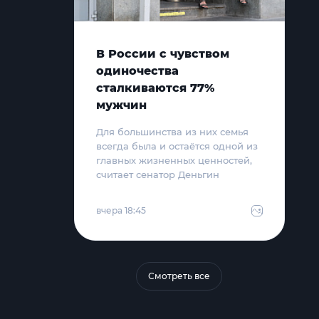
В России с чувством
одиночества
сталкиваются 77%
мужчин
Для большинства из них семья
всегда была и остаётся одной из
главных жизненных ценностей,
считает сенатор Деньгин
вчера 18:45
Смотреть все