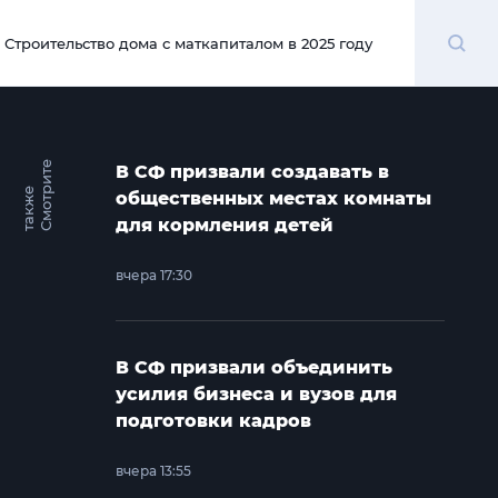
Поиск
Строительство дома с маткапиталом в 2025 году
00:00
С
м
о
т
и
т
е
т
а
к
ж
В СФ призвали создавать в
р
е
общественных местах комнаты
для кормления детей
вчера 17:30
В СФ призвали объединить
усилия бизнеса и вузов для
подготовки кадров
вчера 13:55