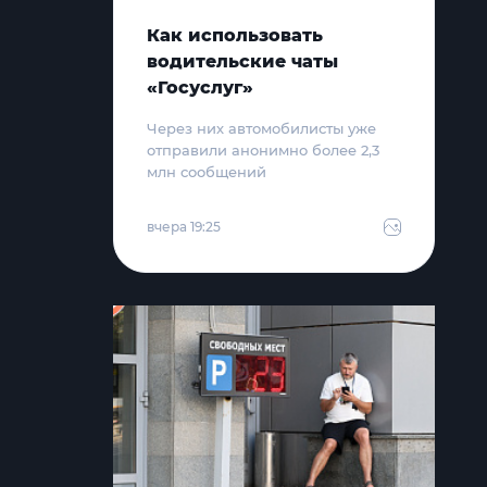
Как использовать
водительские чаты
«Госуслуг»
Через них автомобилисты уже
отправили анонимно более 2,3
млн сообщений
вчера 19:25