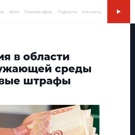
ты
Фото
Прямой эфир
Подкасты
Контакты
я в области
ружающей среды
овые штрафы