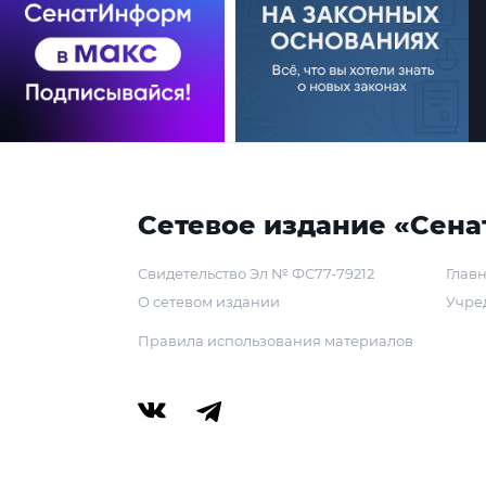
Сетевое издание «Сена
Свидетельство Эл № ФС77-79212
Главн
О сетевом издании
Учре
Правила использования материалов