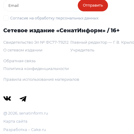
Отправить
Согласие на обработку персональных данных
Сетевое издание «СенатИнформ» / 16+
Свидетельство Эл № ФС77-79212
Главный редактор — Г. В. Крыл
О сетевом издании
Учредитель
Обратная связь
Политика конфиденциальности
Правила использования материалов
@ 2026, senatinform.ru
Карта сайта
Разработка – Cake.ru