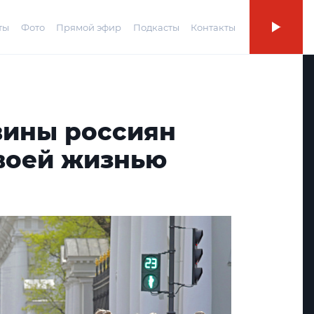
ты
Фото
Прямой эфир
Подкасты
Контакты
вины россиян
воей жизнью