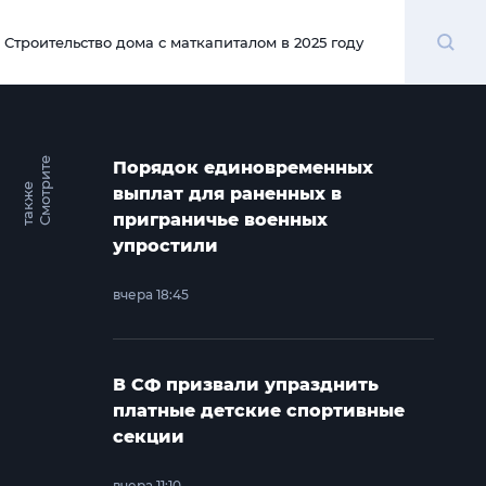
Поиск
Строительство дома с маткапиталом в 2025 году
00:00
С
м
о
т
и
т
е
т
а
к
ж
Порядок единовременных
р
е
выплат для раненных в
приграничье военных
упростили
вчера 18:45
В СФ призвали упразднить
платные детские спортивные
секции
вчера 11:10