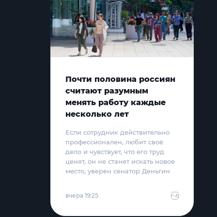
Почти половина россиян
считают разумным
менять работу каждые
несколько лет
Если сотрудник действительно
профессионален, любит своё
дело и чувствует, что его труд
ценят, он не станет искать новое
место, уверен сенатор Деньгин
вчера 19:25