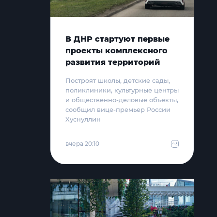
В ДНР стартуют первые
проекты комплексного
развития территорий
Построят школы, детские сады,
поликлиники, культурные центры
и общественно-деловые объекты,
сообщил вице-премьер России
Хуснуллин
вчера 20:10