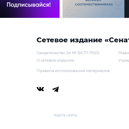
Сетевое издание «Сена
Свидетельство Эл № ФС77-79212
Главн
О сетевом издании
Учре
Правила использования материалов
Карта сайта