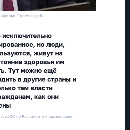
Информ/ Пресс-служба
о исключительно
ированное, но люди,
ользуются, живут на
стояние здоровья им
ть. Тут можно ещё
дить в другие страны и
олько там власти
ражданам, как они
ены
итета СФ по Регламенту и организации