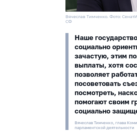
Вячеслав Тимченко. Фото: Сенат
СФ
Наше государств
социально ориент
зачастую, этим п
выплаты, хотя со
позволяет работа
посоветовать съез
посмотреть, наск
помогают своим г
социально защищ
Вячеслав Тимченко, глава Ком
парламентской деятельности