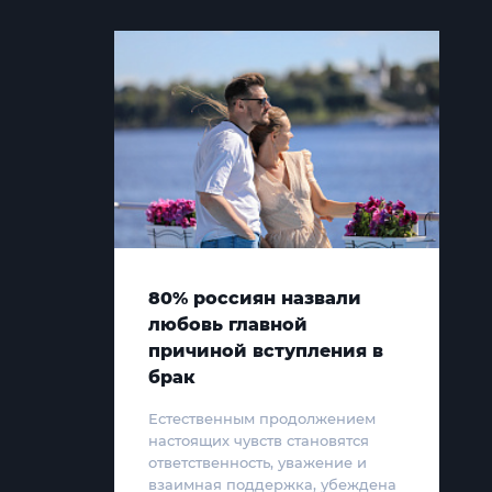
80% россиян назвали
любовь главной
причиной вступления в
брак
Естественным продолжением
настоящих чувств становятся
ответственность, уважение и
взаимная поддержка, убеждена