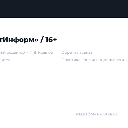
тИнформ» / 16+
ый редактор — Г. В. Крылов
Обратная связь
дитель
Политика конфиденциальности
Разработка – Cake.ru