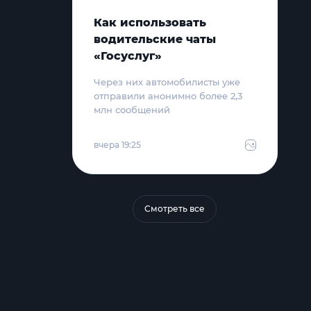
Как использовать
водительские чаты
«Госуслуг»
Через них автомобилисты уже
отправили анонимно более 2,3
млн сообщений
вчера 19:25
Смотреть все