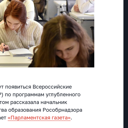
ут появиться Всероссийские
) по программам углубленного
этом рассказала начальник
тва образования Рособрнадзора
ает
«Парламентская газета»
.