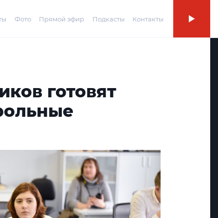
ты
Фото
Прямой эфир
Подкасты
Контакты
иков готовят
рольные