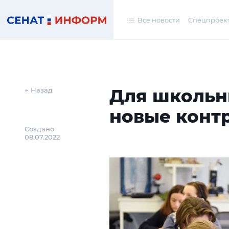
Все новости
Спецпроек
Для школьн
← Назад
новые конт
Создано
08.07.2022