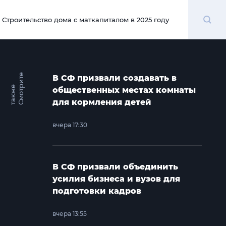
Поиск
Строительство дома с маткапиталом в 2025 году
00:00
С
м
о
т
и
т
е
т
а
к
ж
В СФ призвали создавать в
р
е
общественных местах комнаты
для кормления детей
вчера 17:30
В СФ призвали объединить
усилия бизнеса и вузов для
подготовки кадров
вчера 13:55