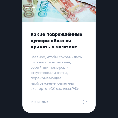
Какие повреждённые
купюры обязаны
принять в магазине
Главное, чтобы сохранилась
читаемость номинала,
серийных номеров и
отсутствовали пятна,
перекрывающие
изображение, отметили
эксперты «Объясняем.РФ»
вчера 19:26