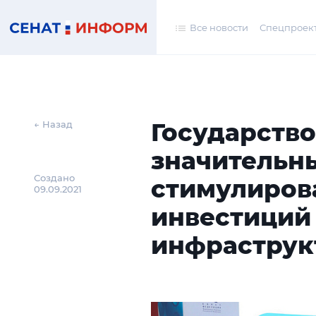
Все новости
Спецпроек
Государство
← Назад
значительн
Создано
стимулиро
09.09.2021
инвестиций
инфраструк