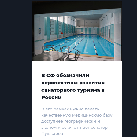
В СФ обозначили
перспективы развития
санаторного туризма в
России
В его рамках нужно делать
качественную медицинскую базу
доступнее географически и
экономически, считает сенатор
Пушкарёв