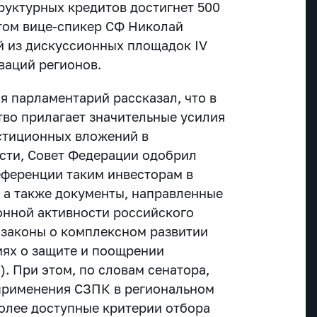
уктурных кредитов достигнет 500
том вице-спикер СФ Николай
й из дискуссионных площадок IV
ваций регионов.
я парламентарий рассказал, что в
тво прилагает значительные усилия
стиционных вложений в
ости, Совет Федерации одобрил
еференции таким инвесторам в
, а также документы, направленные
онной активности российского
о законы о комплексном развитии
иях о защите и поощрении
. При этом, по словам сенатора,
применения СЗПК в региональном
более доступные критерии отбора