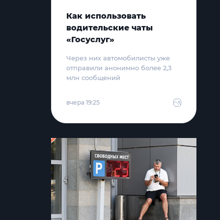
Как использовать
водительские чаты
«Госуслуг»
Через них автомобилисты уже
отправили анонимно более 2,3
млн сообщений
вчера 19:25