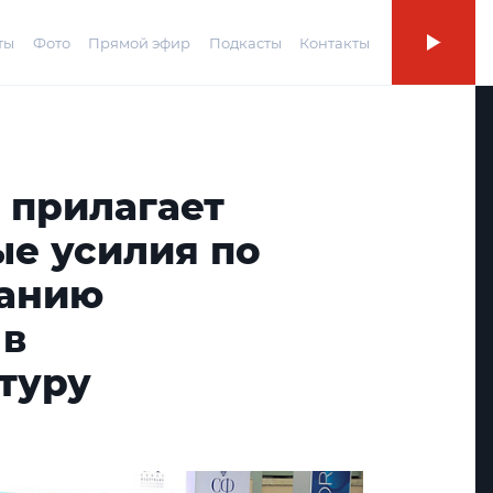
ты
Фото
Прямой эфир
Подкасты
Контакты
 прилагает
ые усилия по
ванию
 в
туру