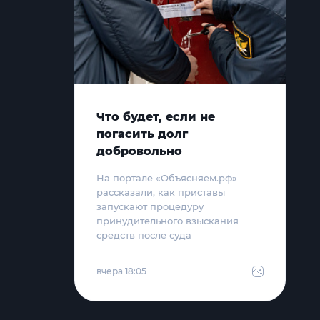
Что будет, если не
погасить долг
добровольно
На портале «Объясняем.рф»
рассказали, как приставы
запускают процедуру
принудительного взыскания
средств после суда
вчера 18:05