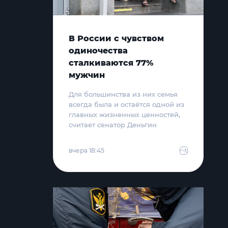
В России с чувством
одиночества
сталкиваются 77%
мужчин
Для большинства из них семья
всегда была и остаётся одной из
главных жизненных ценностей,
считает сенатор Деньгин
вчера 18:45