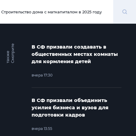
Поиск
Строительство дома с маткапиталом в 2025 году
00:00
С
м
о
т
и
т
е
т
а
к
ж
В СФ призвали создавать в
р
е
общественных местах комнаты
для кормления детей
вчера 17:30
В СФ призвали объединить
усилия бизнеса и вузов для
подготовки кадров
вчера 13:55