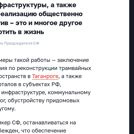
фраструктуры, а также
реализацию общественно
в – это и многое другое
отить в жизнь
ль Председателя СФ
имеры такой работы — заключение
ния по реконструкции трамвайных
остранств в
Таганроге
, а также
талов в субъектах РФ,
 инфраструктуре, коммунальному
рог, обустройству придомовых
угому.
икер СФ, останавливаться на
бежден, что обеспечение