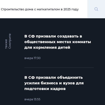
Поиск
Строительство дома с маткапиталом в 2025 году
00:00
С
м
о
т
и
т
е
т
а
к
ж
В СФ призвали создавать в
р
е
общественных местах комнаты
для кормления детей
вчера 17:30
В СФ призвали объединить
усилия бизнеса и вузов для
подготовки кадров
вчера 13:55