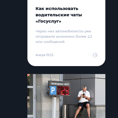
Как использовать
водительские чаты
«Госуслуг»
Через них автомобилисты уже
отправили анонимно более 2,3
млн сообщений
вчера 19:25