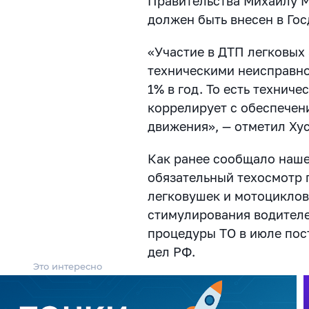
Правительства Михаилу М
должен быть внесен в Гос
«Участие в ДТП легковых
техническими неисправно
1% в год. То есть технич
коррелирует с обеспечен
движения», — отметил Ху
Как ранее сообщало наше
обязательный техосмотр
легковушек и мотоциклов
стимулирования водител
процедуры ТО в июле пос
дел РФ.
Это интересно