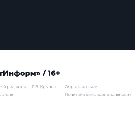
тИнформ» / 16+
ый редактор — Г. В. Крылов
Обратная связь
дитель
Политика конфиденциальности