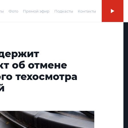
ты
Фото
Прямой эфир
Подкасты
Контакты
держит
кт об отмене
го техосмотра
й