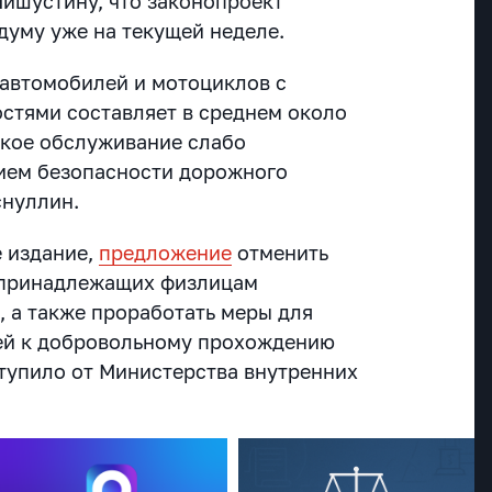
ишустину, что законопроект
думу уже на текущей неделе.
 автомобилей и мотоциклов с
стями составляет в среднем около
еское обслуживание слабо
ием безопасности дорожного
снуллин.
 издание,
предложение
отменить
 принадлежащих физлицам
, а также проработать меры для
ей к добровольному прохождению
тупило от Министерства внутренних