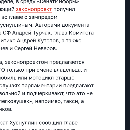
деле, в среду «СенатИнформ»
вующий
законопроект
получил
во главе с зампредом
Хуснуллиным. Авторами документа
р СФ Андрей Турчак, глава Комитета
итике Андрей Кутепов, а также
чев и Сергей Неверов.
а, законопроектом предлагается
О только при смене владельца, и
омобиль или мотоцикл старше
х случаях парламентарии предлагают
ольной и подчеркивают, что это не
егковушек», например, такси, а
иков.
рат Хуснуллин сообщил главе