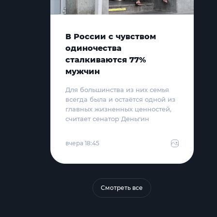
В России с чувством
одиночества
сталкиваются 77%
мужчин
Для большинства из них семья
всегда была и остаётся одной из
главных жизненных ценностей,
считает сенатор Деньгин
вчера 18:45
Смотреть все