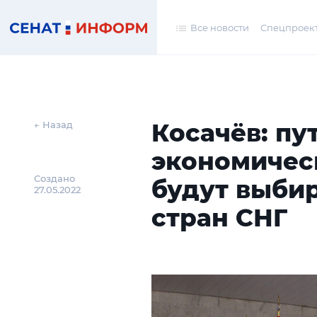
Все новости
Спецпроек
Косачёв: пу
← Назад
экономичес
Создано
будут выби
27.05.2022
стран СНГ