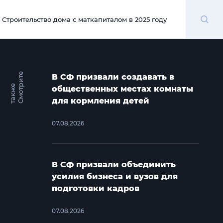
Поиск
Строительство дома с маткапиталом в 2025 году
00:00
С
м
о
т
и
т
е
т
а
к
ж
В СФ призвали создавать в
р
е
общественных местах комнаты
для кормления детей
07.08.2026
В СФ призвали объединить
усилия бизнеса и вузов для
подготовки кадров
07.08.2026