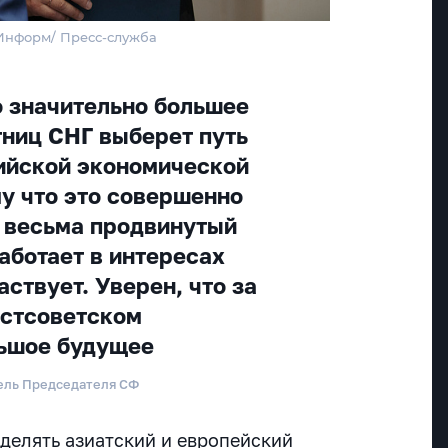
тИнформ/ Пресс-служба
 значительно большее
тниц СНГ выберет путь
ийской экономической
му что это совершенно
 весьма продвинутый
аботает в интересах
аствует. Уверен, что за
остсоветском
льшое будущее
тель Председателя СФ
зделять
азиатский и европейский