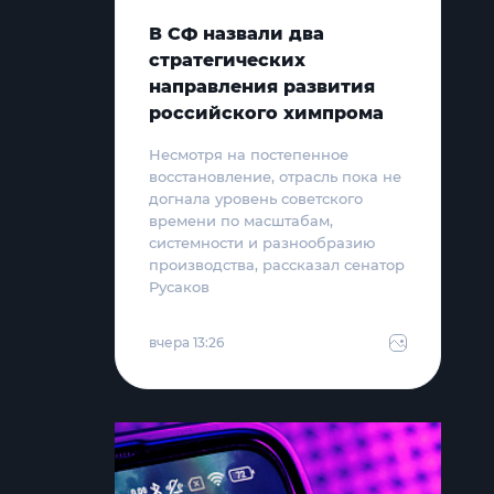
В СФ назвали два
стратегических
направления развития
российского химпрома
Несмотря на постепенное
восстановление, отрасль пока не
догнала уровень советского
времени по масштабам,
системности и разнообразию
производства, рассказал сенатор
Русаков
вчера 13:26