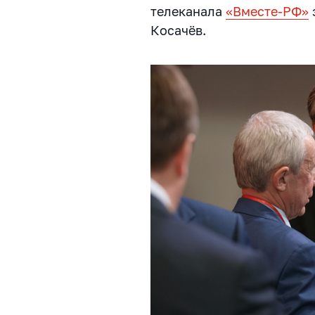
телеканала
«Вместе-РФ»
Косачёв.