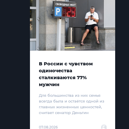
В России с чувством
одиночества
сталкиваются 77%
мужчин
Для большинства из них семья
всегда была и остаётся одной из
главных жизненных ценностей,
считает сенатор Деньгин
07.08.2026