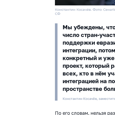
Константин Косачёв. Фото: Сена
СФ
Мы убеждены, что
число стран-учас
поддержки евраз
интеграции, пото
конкретный и уже
проект, который р
всех, кто в нём уч
интеграцией на п
пространстве бо
Константин Косачёв, замести
По его словам, нельзя ра