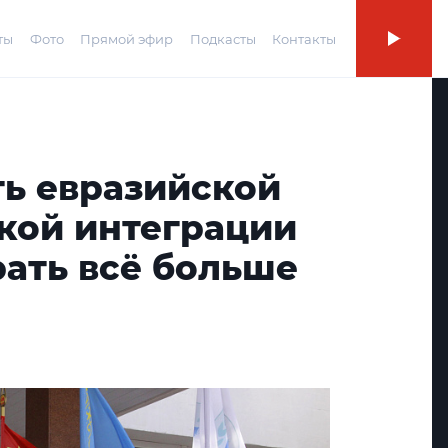
ты
Фото
Прямой эфир
Подкасты
Контакты
ть евразийской
кой интеграции
рать всё больше