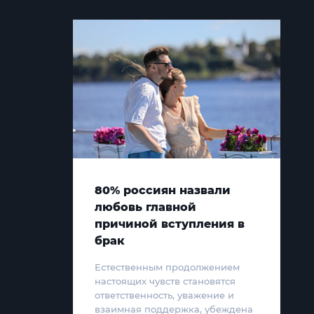
80% россиян назвали
любовь главной
причиной вступления в
брак
Естественным продолжением
настоящих чувств становятся
ответственность, уважение и
взаимная поддержка, убеждена