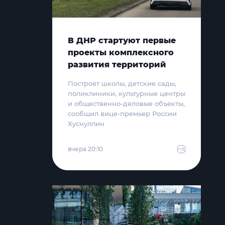
В ДНР стартуют первые
проекты комплексного
развития территорий
Построят школы, детские сады,
поликлиники, культурные центры
и общественно-деловые объекты,
сообщил вице-премьер России
Хуснуллин
вчера 20:10