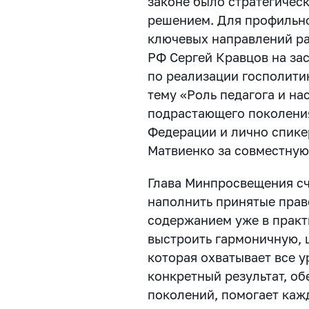
законе было стратегичес
решением. Для профильно
ключевых направлений ра
РФ Сергей Кравцов на за
по реализации госполитик
тему «Роль педагога и на
подрастающего поколени
Федерации и лично спике
Матвиенко за совместную
Глава Минпросвещения счи
наполнить принятые прав
содержанием уже в практ
выстроить гармоничную, 
которая охватывает все у
конкретный результат, о
поколений, помогает каж