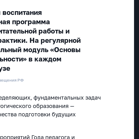
 воспитания
ная программа
итательной работы и
рактики. На регулярной
ельный модуль «Основы
ьности» в каждом
узе
свещения РФ
ределяющих, фундаментальных задач
огического образования —
чества подготовки будущих
роприятий Года педагога и