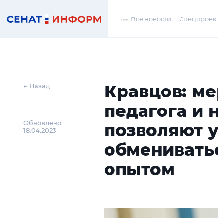
Все новости
Спецпроек
Кравцов: ме
← Назад
педагога и 
Обновлено
позволяют 
18.04.2023
обменивать
опытом