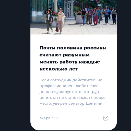
Почти половина россиян
считают разумным
менять работу каждые
несколько лет
Если сотрудник действительно
профессионален, любит своё
дело и чувствует, что его труд
ценят, он не станет искать новое
место, уверен сенатор Деньгин
вчера 19:25