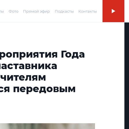
ты
Фото
Прямой эфир
Подкасты
Контакты
роприятия Года
наставника
учителям
ся передовым