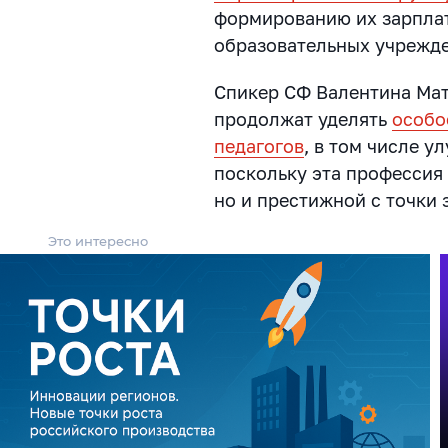
формированию их зарплат
образовательных учрежд
Спикер СФ Валентина Мат
продолжат уделять
особо
педагогов
, в том числе у
поскольку эта профессия
но и престижной с точки 
Это интересно