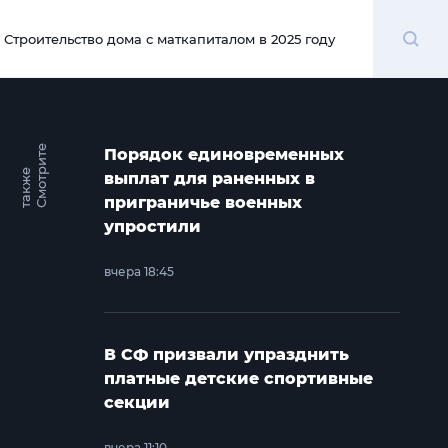
Поиск
Строительство дома с маткапиталом в 2025 году
00:00
С
м
о
т
и
т
е
т
а
к
ж
Порядок единовременных
р
е
выплат для раненных в
приграничье военных
упростили
вчера 18:45
В СФ призвали упразднить
платные детские спортивные
секции
вчера 11:10