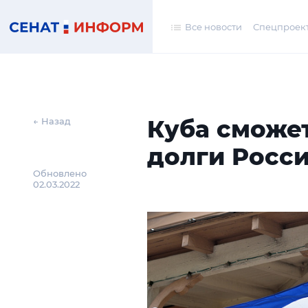
Все новости
Спецпроек
Куба сможе
← Назад
долги Росс
Обновлено
02.03.2022