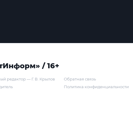
тИнформ» / 16+
ый редактор — Г. В. Крылов
Обратная связь
дитель
Политика конфиденциальности