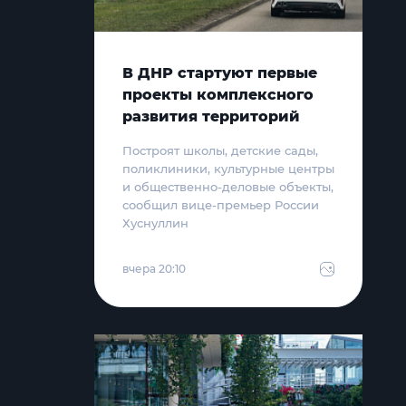
В ДНР стартуют первые
проекты комплексного
развития территорий
Построят школы, детские сады,
поликлиники, культурные центры
и общественно-деловые объекты,
сообщил вице-премьер России
Хуснуллин
вчера 20:10