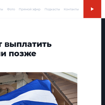
ты
Фото
Прямой эфир
Подкасты
Контакты
т выплатить
ии позже