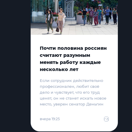
Почти половина россиян
считают разумным
менять работу каждые
несколько лет
Если сотрудник действительно
профессионален, любит своё
дело и чувствует, что его труд
ценят, он не станет искать новое
место, уверен сенатор Деньгин
вчера 19:25