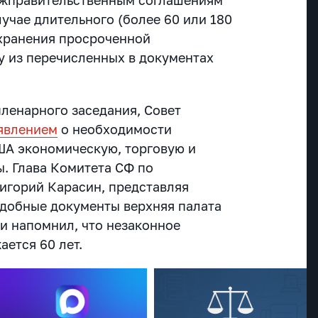
ежправительственным соглашениям
учае длительного (более 60 или 180
охранения просроченной
 из перечисленных в документах
 пленарного заседания, Совет
аявлением
о необходимости
ША экономическую, торговую и
. Глава Комитета СФ по
игорий Карасин, представляя
подобные документы верхняя палата
 и напомнил, что незаконное
ется 60 лет.