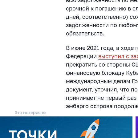
всю задолженность по м
срочной к погашению в сл
дней, соответственно) с
задолженности по любому
обязательств.
В июне 2021 года, в ходе
Федерации
выступил с з
прекратить со стороны С
финансовую блокаду Кубы
международным делам Гр
документ, уточнил, что 
принимает не первый раз
эмбарго острова продолжа
Это интересно