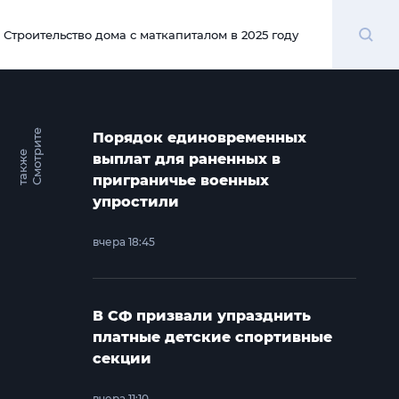
Поиск
Строительство дома с маткапиталом в 2025 году
00:00
С
м
о
т
и
т
е
т
а
к
ж
Порядок единовременных
р
е
выплат для раненных в
приграничье военных
упростили
вчера 18:45
В СФ призвали упразднить
платные детские спортивные
секции
вчера 11:10