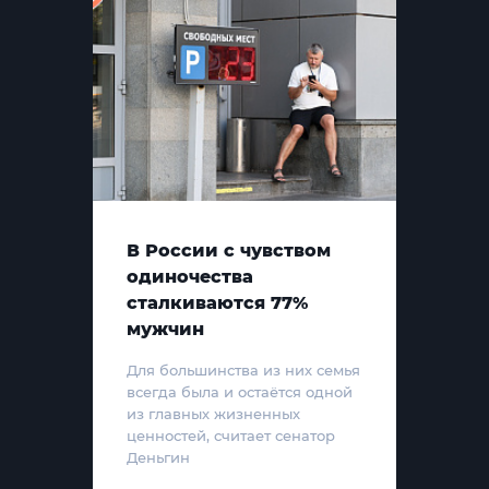
В России с чувством
одиночества
сталкиваются 77%
мужчин
Для большинства из них семья
всегда была и остаётся одной
из главных жизненных
ценностей, считает сенатор
Деньгин