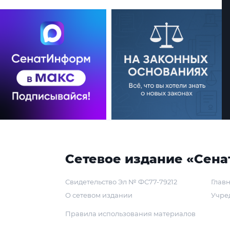
Сетевое издание «Сена
Свидетельство Эл № ФС77-79212
Главн
О сетевом издании
Учре
Правила использования материалов