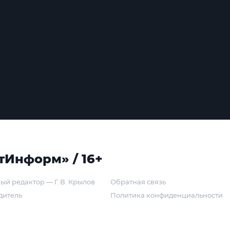
тИнформ» / 16+
ый редактор — Г. В. Крылов
Обратная связь
дитель
Политика конфиденциальности