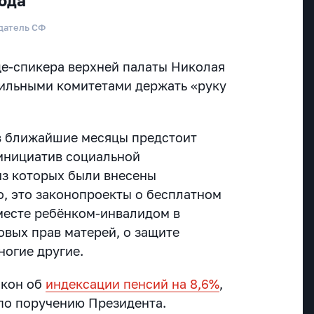
иода
датель СФ
е-спикера верхней палаты Николая
ильными комитетами держать «руку
 в ближайшие месяцы предстоит
инициатив социальной
из которых были внесены
о, это законопроекты о бесплатном
месте ребёнком-инвалидом в
овых прав матерей, о защите
ногие другие.
акон об
индексации пенсий на 8,6%
,
по поручению Президента.