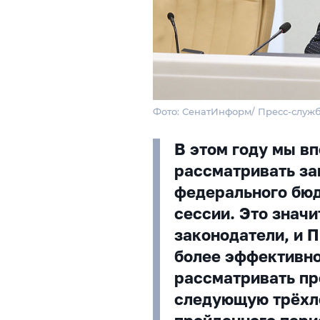
Фото: СенатИнформ/ Пресс-служ
В этом году мы в
рассматривать за
федерального бюд
сессии. Это значит
законодатели, и 
более эффективно
рассматривать пр
следующую трёхле