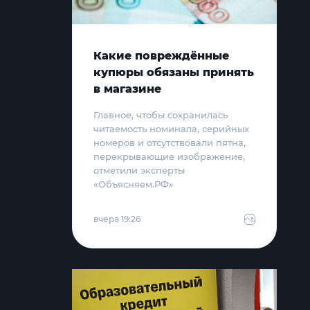
Какие повреждённые
купюры обязаны принять
в магазине
Главное, чтобы сохранилась
читаемость номинала, серийных
номеров и отсутствовали пятна,
перекрывающие изображение,
отметили эксперты
«Объясняем.РФ»
вчера 19:26