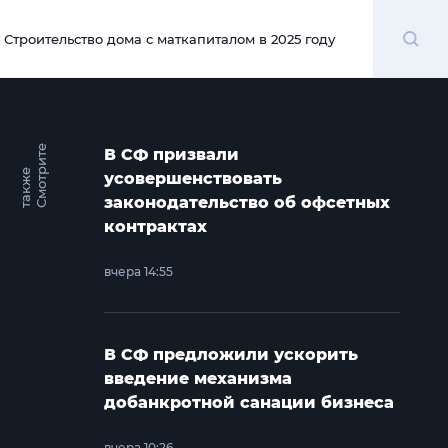
Поиск
Строительство дома с маткапиталом в 2025 году
00:00
С
м
о
т
и
т
е
т
а
к
ж
В СФ призвали
р
е
усовершенствовать
законодательство об офсетных
контрактах
вчера 14:55
В СФ предложили ускорить
введение механизма
добанкротной санации бизнеса
вчера 10:26