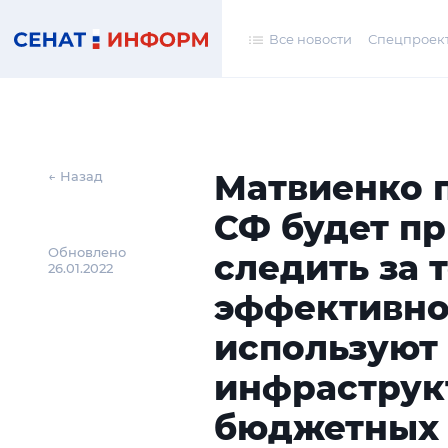
Все новости
Спецпроек
Матвиенко 
← Назад
СФ будет п
Обновлено
следить за 
26.01.2022
эффективно
используют
инфраструк
бюджетных 