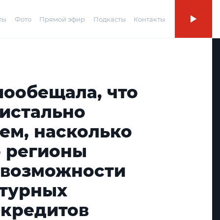
ты
Фото
Прямой эфир
Подкасты
Контакты
пообещала, что
ристально
тем, насколько
 регионы
 возможности
турных
кредитов