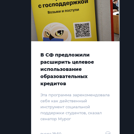
В СФ предложили
расширить целевое
использование
образовательных
кредитов
Эта программа зарекомендовала
себя как действенный
инструмент социальной
поддержки студентов, сказал
сенатор Мурог
вчера 18:50