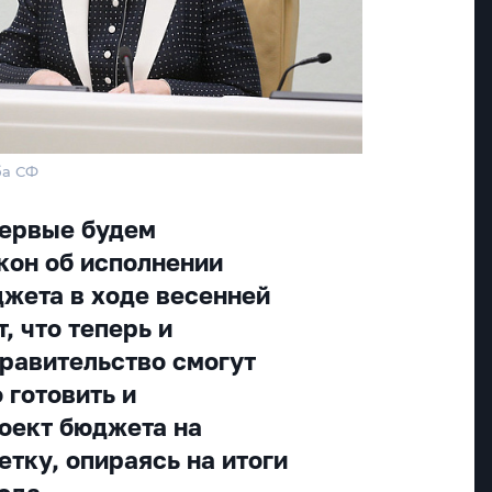
ба СФ
первые будем
кон об исполнении
жета в ходе весенней
, что теперь и
Правительство смогут
 готовить и
оект бюджета на
тку, опираясь на итоги