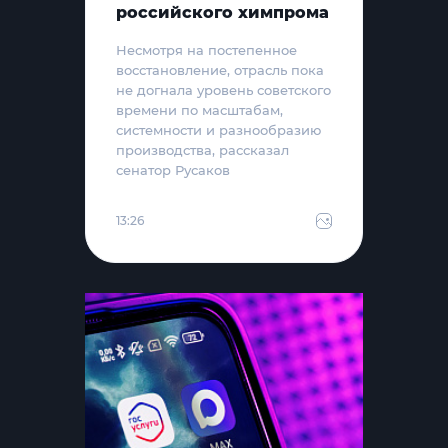
российского химпрома
Несмотря на постепенное
восстановление, отрасль пока
не догнала уровень советского
времени по масштабам,
системности и разнообразию
производства, рассказал
сенатор Русаков
13:26