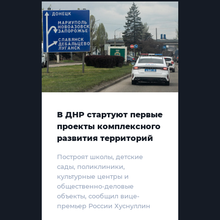
В ДНР стартуют первые
проекты комплексного
развития территорий
Построят школы, детские
сады, поликлиники,
культурные центры и
общественно-деловые
объекты, сообщил вице-
премьер России Хуснуллин