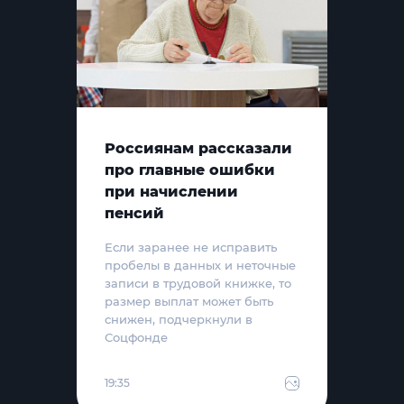
Россиянам рассказали
про главные ошибки
при начислении
пенсий
Если заранее не исправить
пробелы в данных и неточные
записи в трудовой книжке, то
размер выплат может быть
снижен, подчеркнули в
Соцфонде
19:35