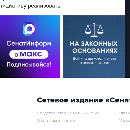
нициативу реализовать.
Сетевое издание «Сена
Свидетельство Эл № ФС77-79212
Главн
О сетевом издании
Учре