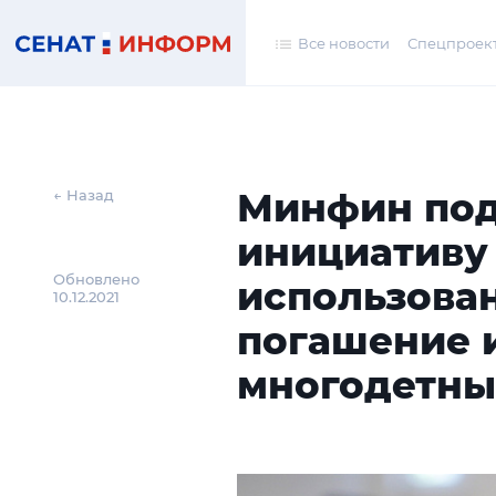
Все новости
Спецпроек
Минфин по
← Назад
инициативу
Обновлено
использова
10.12.2021
погашение 
многодетны