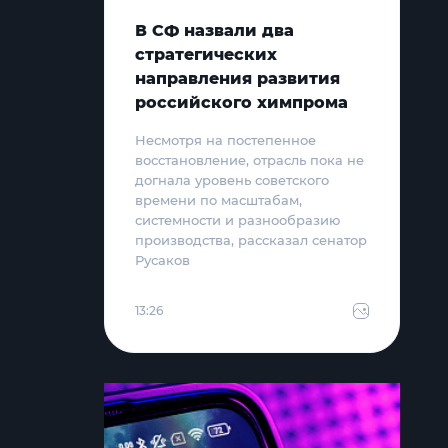
В СФ назвали два
стратегических
направления развития
российского химпрома
Несмотря на постепенное
восстановление, отрасль пока не
догнала уровень советского
времени по масштабам,
системности и разнообразию
производства, рассказал сенатор
Русаков
13:26