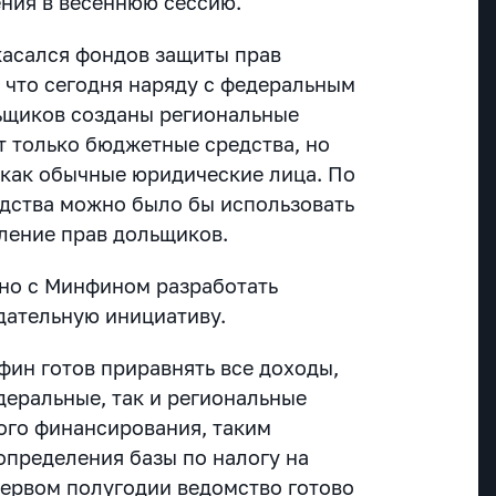
ния в весеннюю сессию.
касался фондов защиты прав
, что сегодня наряду с федеральным
ьщиков созданы региональные
 только бюджетные средства, но
, как обычные юридические лица. По
едства можно было бы использовать
ление прав дольщиков.
но с Минфином разработать
дательную инициативу.
фин готов приравнять все доходы,
деральные, так и региональные
ого финансирования, таким
определения базы по налогу на
первом полугодии ведомство готово