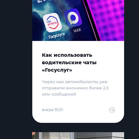
Как использовать
водительские чаты
«Госуслуг»
Через них автомобилисты уже
отправили анонимно более 2,3
млн сообщений
вчера 19:25