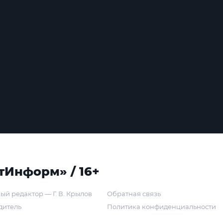
тИнформ» / 16+
ый редактор — Г. В. Крылов
Обратная связь
дитель
Политика конфиденциальности