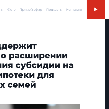
ты
Фото
Прямой эфир
Подкасты
Контакты
ддержит
 о расширении
ния субсидии на
ипотеки для
х семей