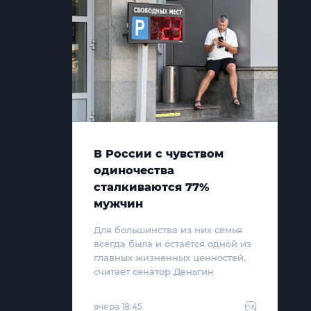
В России с чувством
одиночества
сталкиваются 77%
мужчин
Для большинства из них семья
всегда была и остаётся одной из
главных жизненных ценностей,
считает сенатор Деньгин
вчера 18:45