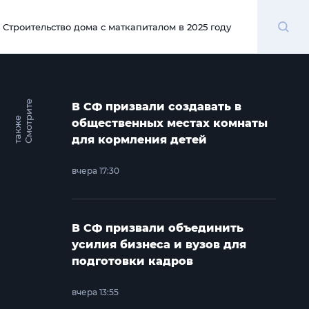
Поиск
Строительство дома с маткапиталом в 2025 году
00:00
С
м
о
т
и
т
е
т
а
к
ж
В СФ призвали создавать в
р
е
общественных местах комнаты
для кормления детей
вчера 17:30
В СФ призвали объединить
усилия бизнеса и вузов для
подготовки кадров
вчера 13:55