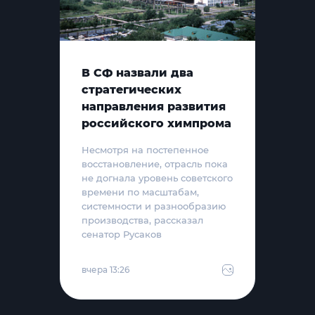
В СФ назвали два
стратегических
направления развития
российского химпрома
Несмотря на постепенное
восстановление, отрасль пока
не догнала уровень советского
времени по масштабам,
системности и разнообразию
производства, рассказал
сенатор Русаков
вчера 13:26