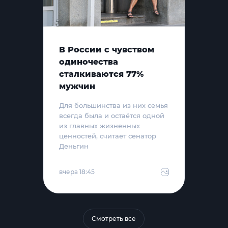
В России с чувством
одиночества
сталкиваются 77%
мужчин
Для большинства из них семья
всегда была и остаётся одной
из главных жизненных
ценностей, считает сенатор
Деньгин
вчера 18:45
Смотреть все