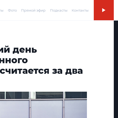
ты
Фото
Прямой эфир
Подкасты
Контакты
ий день
нного
считается за два