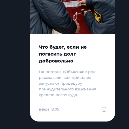
Что будет, если не
погасить долг
добровольно
На портале «Объясняем.рф»
рассказали, как приставы
запускают процедуру
принудительного взыскания
средств после суда
вчера 18:05