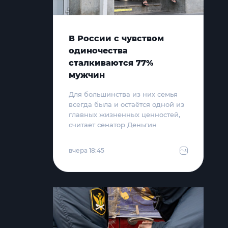
В России с чувством
одиночества
сталкиваются 77%
мужчин
Для большинства из них семья
всегда была и остаётся одной из
главных жизненных ценностей,
считает сенатор Деньгин
вчера 18:45