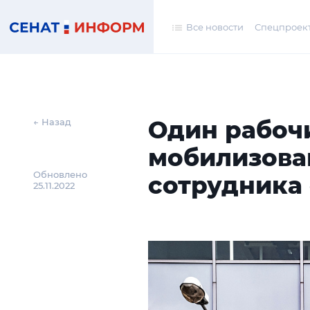
Все новости
Спецпроек
Один рабоч
← Назад
мобилизова
Обновлено
сотрудника 
25.11.2022