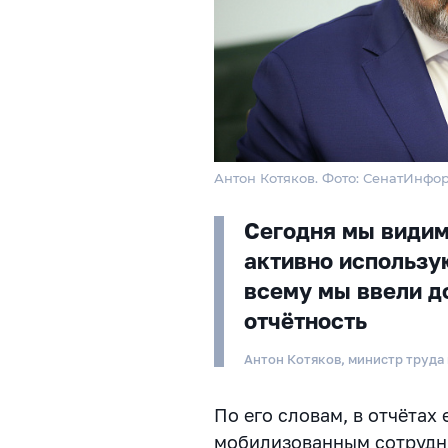
Антон Котяков. Фото: СенатИнфо
Сегодня мы видим
активно использу
всему мы ввели д
отчётность
Антон Котяков, министр труда
По его словам, в отчётах
мобилизованным сотрудни