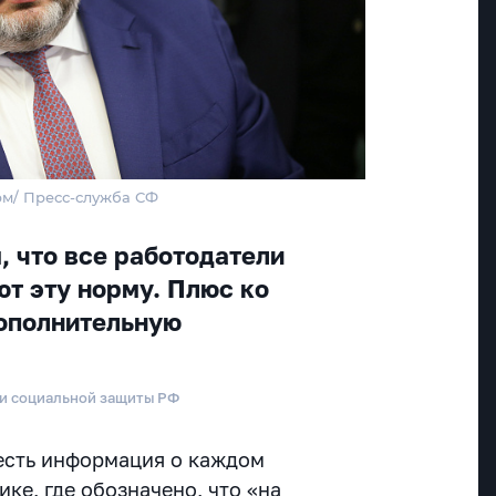
рм/ Пресс-служба СФ
, что все работодатели
ют эту норму. Плюс ко
ополнительную
 и социальной защиты РФ
 есть информация о каждом
ке, где обозначено, что «на