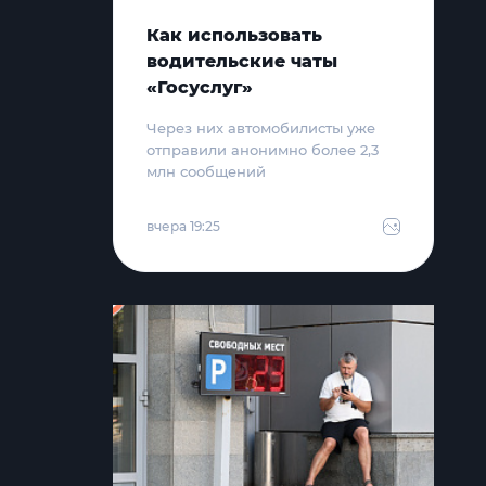
Как использовать
водительские чаты
«Госуслуг»
Через них автомобилисты уже
отправили анонимно более 2,3
млн сообщений
вчера 19:25