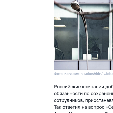
Фото: Konstantin Kokoshkin/ Globa
Российские компании до
обязанности по сохране
сотрудников
, приостанав
Так ответил на вопрос «