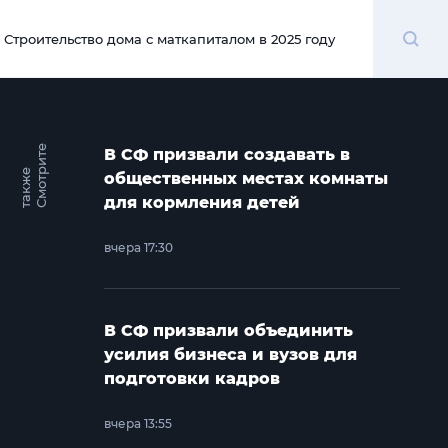
Поиск
Строительство дома с маткапиталом в 2025 году
00:00
С
м
о
т
и
т
е
т
а
к
ж
В СФ призвали создавать в
р
е
общественных местах комнаты
для кормления детей
вчера 17:30
В СФ призвали объединить
усилия бизнеса и вузов для
подготовки кадров
вчера 13:55