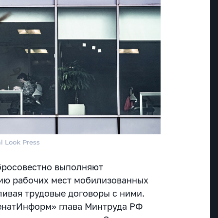
l Look Press
бросовестно выполняют
нию рабочих мест мобилизованных
ливая трудовые договоры с ними.
СенатИнформ» глава Минтруда РФ