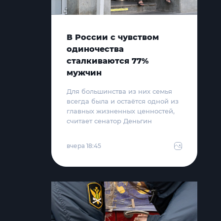
В России с чувством
одиночества
сталкиваются 77%
мужчин
Для большинства из них семья
всегда была и остаётся одной из
главных жизненных ценностей,
считает сенатор Деньгин
вчера 18:45