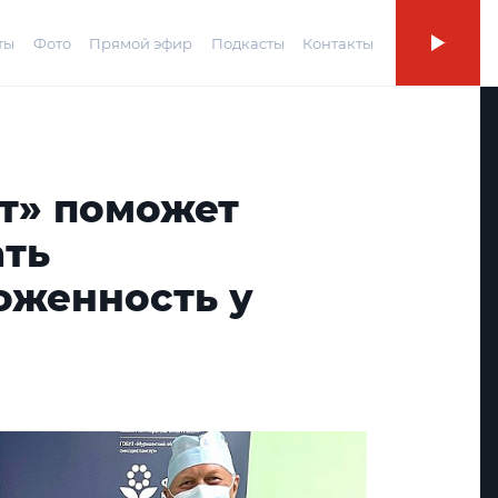
ты
Фото
Прямой эфир
Подкасты
Контакты
т» поможет
ть
оженность у