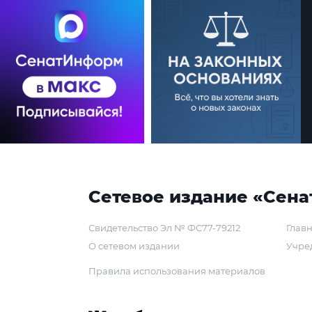
Сетевое издание «Сена
Свидетельство Эл № ФС77-79212
Главн
О сетевом издании
Учре
Правила использования материалов