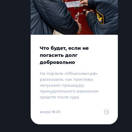
Что будет, если не
погасить долг
добровольно
На портале «Объясняем.рф»
рассказали, как приставы
запускают процедуру
принудительного взыскания
средств после суда
вчера 18:05