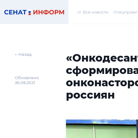
Все новости
Спецпроек
«Онкодесан
← Назад
сформирова
Обновлено
онконастор
26.08.2021
россиян