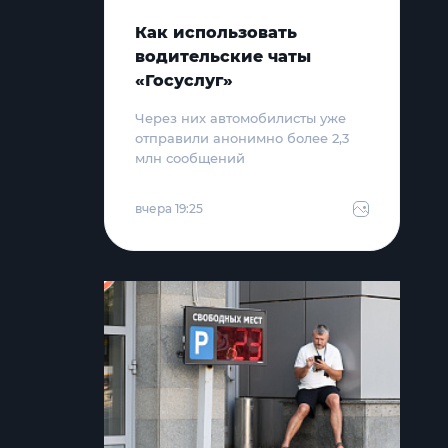
Как использовать
водительские чаты
«Госуслуг»
Через них автомобилисты уже
отправили анонимно более 2,3
млн сообщений
вчера 19:25