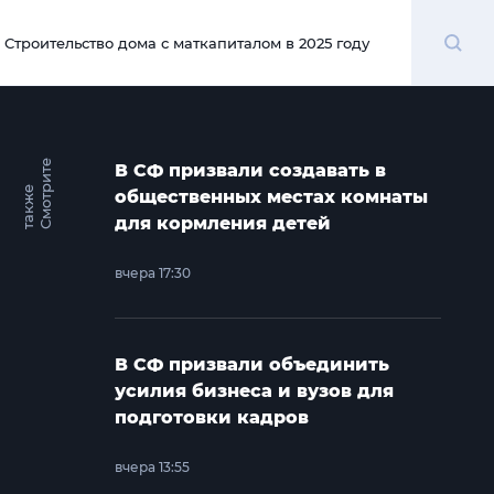
Поиск
Строительство дома с маткапиталом в 2025 году
00:00
С
м
о
т
и
т
е
т
а
к
ж
В СФ призвали создавать в
р
е
общественных местах комнаты
для кормления детей
вчера 17:30
В СФ призвали объединить
усилия бизнеса и вузов для
подготовки кадров
вчера 13:55