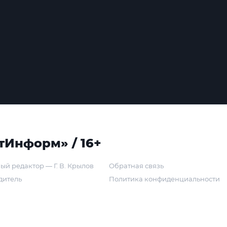
тИнформ» / 16+
ый редактор — Г. В. Крылов
Обратная связь
дитель
Политика конфиденциальности