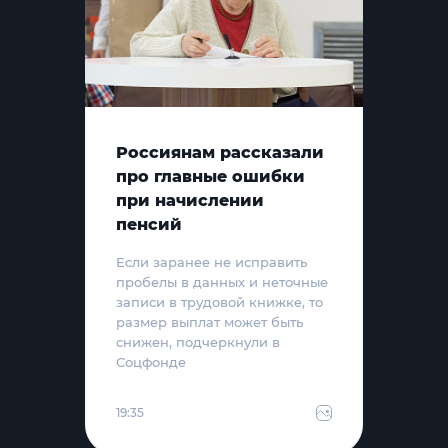
Россиянам рассказали
про главные ошибки
при начислении
пенсий
Если заранее не исправить
пробелы в данных и неточные
записи в трудовой книжке, то
размер выплат может быть
снижен, подчеркнули в
Соцфонде
19:35