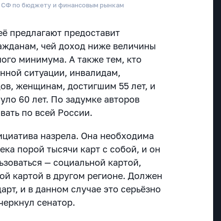
а СФ по бюджету и финансовым рынкам
 её предлагают предоставит
ажданам, чей доход ниже величины
ого минимума. А также тем, кто
енной ситуации, инвалидам,
ов, женщинам, достигшим 55 лет, и
уло 60 лет. По задумке авторов
овать по всей России.
ициатива назрела. Она необходима
ека порой тысячи карт с собой, и он
ьзоваться — социальной картой,
ой картой в другом регионе. Должен
арт, и в данном случае это серьёзно
черкнул сенатор.