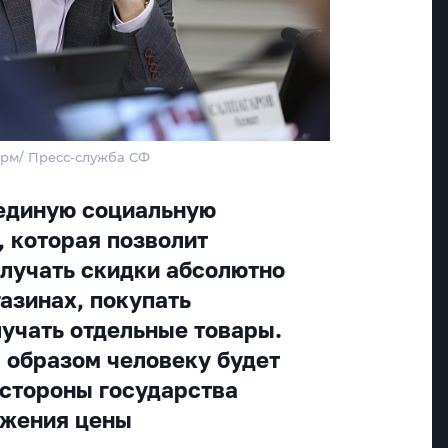
орм/ Пресс-служба СФ
 единую социальную
, которая позволит
олучать скидки абсолютно
газинах, покупать
лучать отдельные товары.
 образом человеку будет
 стороны государства
ижения цены