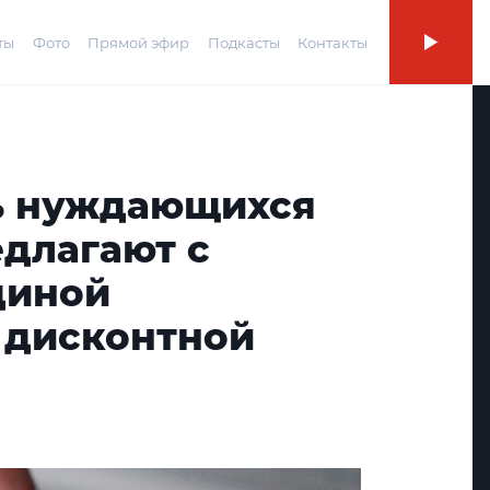
ты
Фото
Прямой эфир
Подкасты
Контакты
ь нуждающихся
едлагают с
диной
 дисконтной