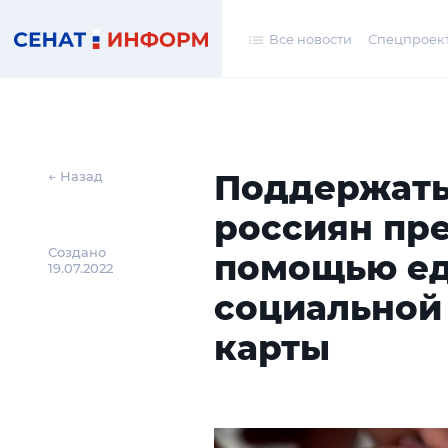
Все новости
Спецпроек
Поддержат
← Назад
россиян пр
Создано
помощью е
19.07.2022
социальной
карты