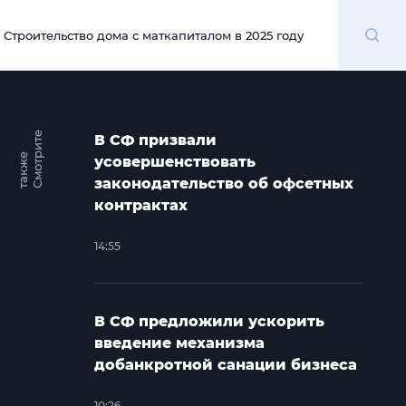
Поиск
Строительство дома с маткапиталом в 2025 году
00:00
С
м
о
т
и
т
е
т
а
к
ж
В СФ призвали
р
е
усовершенствовать
законодательство об офсетных
контрактах
14:55
В СФ предложили ускорить
введение механизма
добанкротной санации бизнеса
10:26