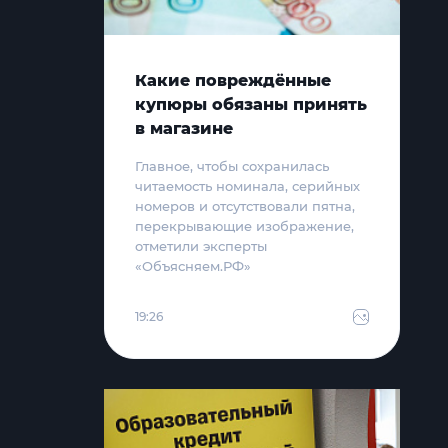
Какие повреждённые
купюры обязаны принять
в магазине
Главное, чтобы сохранилась
читаемость номинала, серийных
номеров и отсутствовали пятна,
перекрывающие изображение,
отметили эксперты
«Объясняем.РФ»
19:26