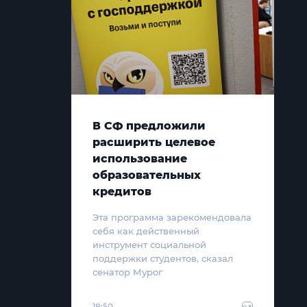
В СФ предложили
расширить целевое
использование
образовательных
кредитов
Эта программа зарекомендовала
себя как действенный
инструмент социальной
поддержки студентов, сказал
сенатор Мурог
18:50