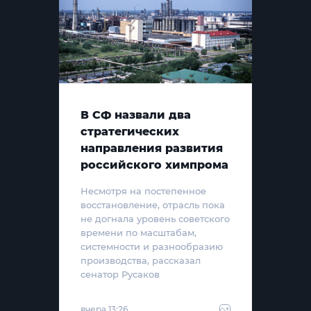
В СФ назвали два
стратегических
направления развития
российского химпрома
Несмотря на постепенное
восстановление, отрасль пока
не догнала уровень советского
времени по масштабам,
системности и разнообразию
производства, рассказал
сенатор Русаков
вчера 13:26